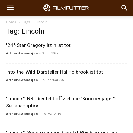
Home
Tags
Lincoln
Tag: Lincoln
"24"-Star Gregory Itzin ist tot
Arthur Awanesjan
-
9. Juli 2022
Into-the-Wild-Darsteller Hal Holbrook ist tot
Arthur Awanesjan
-
7. Februar 2021
"Lincoln": NBC bestellt offiziell die "Knochenjäger"-
Serienadaption
Arthur Awanesjan
-
15. Mai 2019
"Lincoln": Serienadaption besetzt Washingtons und