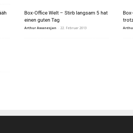
ääh
Box-Office Welt – Stirb langsam 5 hat
Box
einen guten Tag
trot
Arthur Awanesjan
-
22. Februar 2013
Arth