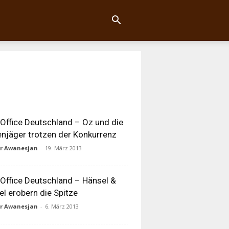
Office Deutschland – Oz und die
njäger trotzen der Konkurrenz
ur Awanesjan
-
19. März 2013
Office Deutschland – Hänsel &
el erobern die Spitze
ur Awanesjan
-
6. März 2013