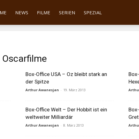
tter
ME
NEWS
FILME
SERIEN
SPEZIAL
r Oscarfilme
Box-Office USA – Oz bleibt stark an
Box-
der Spitze
Hexe
Arthur Awanesjan
-
19. März 2013
Arth
Box-Office Welt – Der Hobbit ist ein
Box-
weltweiter Milliardär
Gret
Arthur Awanesjan
-
8. März 2013
Arth