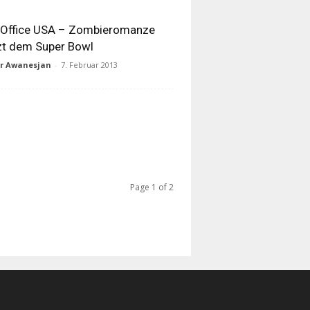
-Office USA – Zombieromanze
zt dem Super Bowl
ur Awanesjan
-
7. Februar 2013
Page 1 of 2