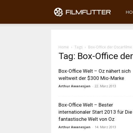
Filmfu
HO
Home
Tags
Box-Office der Oscarfilme
Tag: Box-Office de
Box-Office Welt – Oz nähert sich
weltweit der $300 Mio-Marke
Arthur Awanesjan
-
22. März 2013
Box-Office Welt – Bester
internationaler Start 2013 für Die
fantastische Welt von Oz
Arthur Awanesjan
-
14. März 2013