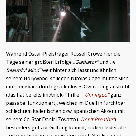
Während Oscar-Preisträger Russell Crowe hier die
Tage seiner größten Erfolge
„Gladiator“
und
„A
Beautiful Mind“
weit hinter sich lässt und ähnlich
seinem Hollywood-Kollegen Nicolas Cage mutmaßlich
ein Comeback durch gnadenloses Overacting anstrebt
(das hat bereits im Amok-Thriller
„Unhinged“
ganz
passabel funktioniert), welches im Duell in furchtbar
schlechtem italienischen bzw. spanischen Akzent mit
seinem Co-Star Daniel Zovatto (
„Don’t Breathe“
)
besonders gut zur Geltung kommt, rücken leider alle
anderen Figuren in den Hintergrund. Alex Essoe ist