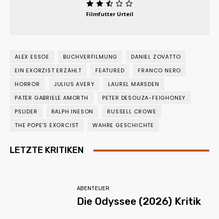
Filmfutter Urteil
ALEX ESSOE
BUCHVERFILMUNG
DANIEL ZOVATTO
EIN EXORZIST ERZÄHLT
FEATURED
FRANCO NERO
HORROR
JULIUS AVERY
LAUREL MARSDEN
PATER GABRIELE AMORTH
PETER DESOUZA-FEIGHONEY
PSLIDER
RALPH INESON
RUSSELL CROWE
THE POPE'S EXORCIST
WAHRE GESCHICHTE
LETZTE KRITIKEN
ABENTEUER
Die Odyssee (2026) Kritik