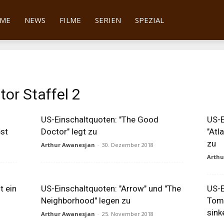
tter
ME
NEWS
FILME
SERIEN
SPEZIAL
or Staffel 2
US-Einschaltquoten: "The Good
US-E
est
Doctor" legt zu
"Atl
zu
Arthur Awanesjan
-
30. Dezember 2018
Arth
t ein
US-Einschaltquoten: "Arrow" und "The
US-E
Neighborhood" legen zu
Tomo
sink
Arthur Awanesjan
-
25. November 2018