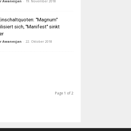
ur Awanesjan
-
19. November 2018
inschaltquoten: "Magnum"
ilisiert sich, "Manifest" sinkt
er
ur Awanesjan
-
22. Oktober 2018
Page 1 of 2