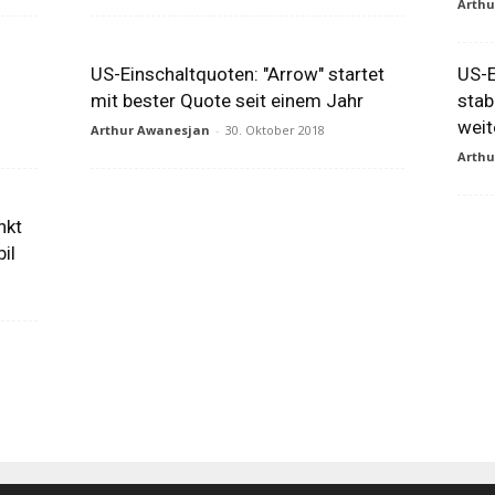
Arth
US-Einschaltquoten: "Arrow" startet
US-E
mit bester Quote seit einem Jahr
stab
weit
Arthur Awanesjan
-
30. Oktober 2018
Arth
nkt
bil