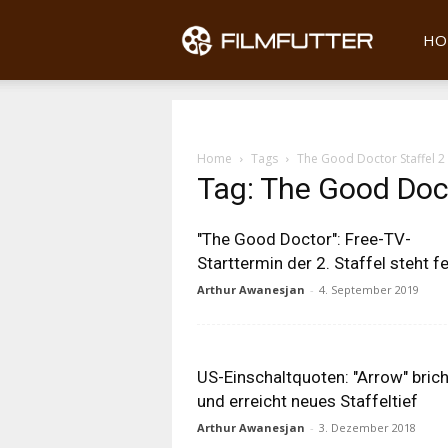
Filmfu
HO
Home
Tags
The Good Doctor Staffel 2
Tag: The Good Doct
"The Good Doctor": Free-TV-
Starttermin der 2. Staffel steht f
Arthur Awanesjan
-
4. September 2019
US-Einschaltquoten: "Arrow" brich
und erreicht neues Staffeltief
Arthur Awanesjan
-
3. Dezember 2018