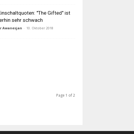
inschaltquoten: "The Gifted" ist
erhin sehr schwach
ur Awanesjan
-
10. Oktober 2018
Page 1 of 2