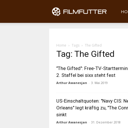
Filmfu
HO
Home
Tags
The Gifted
Tag: The Gifted
"The Gifted": Free-TV-Starttermin
2. Staffel bei sixx steht fest
Arthur Awanesjan
-
3. Mai 2019
US-Einschaltquoten: "Navy CIS: 
Orleans" legt kräftig zu, "The Con
sinkt
Arthur Awanesjan
-
31. Dezember 2018