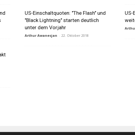
und
US-Einschaltquoten: "The Flash" und
US-E
s
"Black Lightning" starten deutlich
weit
unter dem Vorjahr
Arth
Arthur Awanesjan
-
22. Oktober 2018
akt