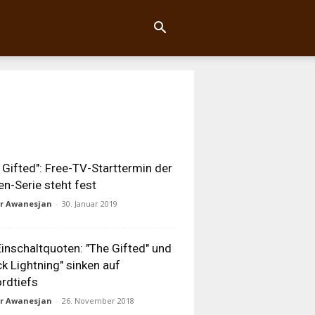
 Gifted": Free-TV-Starttermin der
n-Serie steht fest
ur Awanesjan
-
30. Januar 2019
inschaltquoten: "The Gifted" und
ck Lightning" sinken auf
rdtiefs
ur Awanesjan
-
26. November 2018