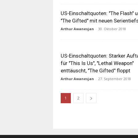
US-Einschaltquoten: "The Flash" 
"The Gifted" mit neuen Serientief
Arthur Awanesjan
-
30. Oktober 2018
US-Einschaltquoten: Starker Auft
für "This Is Us", "Lethal Weapon"
enttäuscht, "The Gifted" floppt
Arthur Awanesjan
-
27. September 2018
1
2