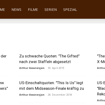
tter
ME
NEWS
FILME
SERIEN
SPEZIAL
 der
Zu schwache Quoten: "The Gifted"
"The
nach zwei Staffeln abgesetzt
X-Me
Arthur Awanesjan
-
30. April 2019
Arth
New
US-Einschaltquoten: "This Is Us" legt
US-E
ners"
mit dem Midseason-Finale kräftig zu
"Bla
Reko
Arthur Awanesjan
-
28. Dezember 2018
Arth