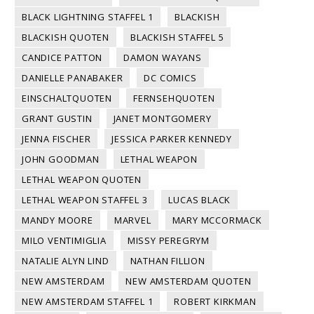
BLACK LIGHTNING STAFFEL 1
BLACKISH
BLACKISH QUOTEN
BLACKISH STAFFEL 5
CANDICE PATTON
DAMON WAYANS
DANIELLE PANABAKER
DC COMICS
EINSCHALTQUOTEN
FERNSEHQUOTEN
GRANT GUSTIN
JANET MONTGOMERY
JENNA FISCHER
JESSICA PARKER KENNEDY
JOHN GOODMAN
LETHAL WEAPON
LETHAL WEAPON QUOTEN
LETHAL WEAPON STAFFEL 3
LUCAS BLACK
MANDY MOORE
MARVEL
MARY MCCORMACK
MILO VENTIMIGLIA
MISSY PEREGRYM
NATALIE ALYN LIND
NATHAN FILLION
NEW AMSTERDAM
NEW AMSTERDAM QUOTEN
NEW AMSTERDAM STAFFEL 1
ROBERT KIRKMAN