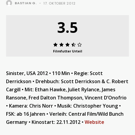
BASTIAN G.
-
17. OKTOBER 2012
3.5
Filmfutter Urteil
Sinister, USA 2012 • 110 Min • Regie: Scott
Derrickson •
Drehbuch: Scott Derrickson & C. Robert
Cargill •
Mit: Ethan Hawke, Juliet Rylance, James
Ransone, Fred Dalton Thompson, Vincent D’Onofrio
•
Kamera: Chris Norr •
Musik: Christopher Young
•
FSK: ab 16 Jahren • Verleih: Central Film/Wild Bunch
Germany
•
Kinostart: 22.11.2012
•
Website