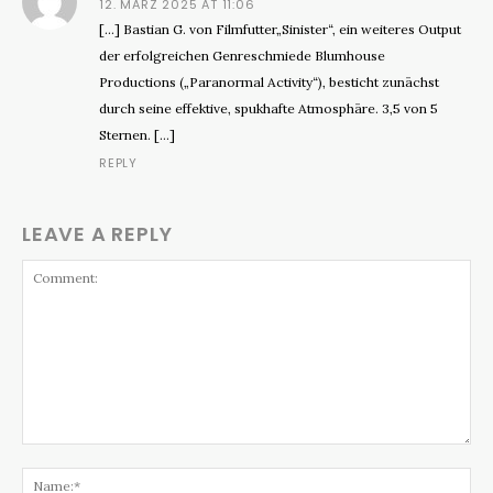
12. MÄRZ 2025 AT 11:06
[…] Bastian G. von Filmfutter„Sinister“, ein weiteres Output
der erfolgreichen Genreschmiede Blumhouse
Productions („Paranormal Activity“), besticht zunächst
durch seine effektive, spukhafte Atmosphäre. 3,5 von 5
Sternen. […]
REPLY
LEAVE A REPLY
Comment:
Na