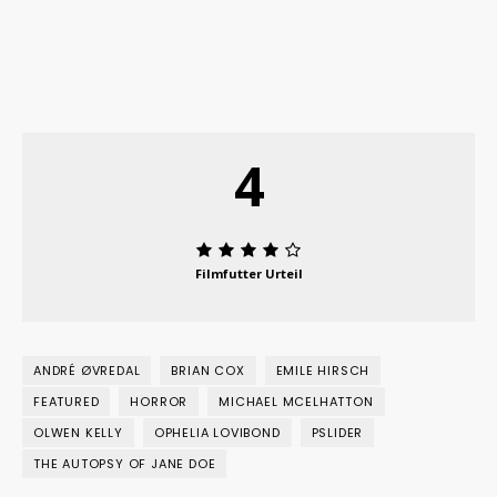
4
Filmfutter Urteil
ANDRÉ ØVREDAL
BRIAN COX
EMILE HIRSCH
FEATURED
HORROR
MICHAEL MCELHATTON
OLWEN KELLY
OPHELIA LOVIBOND
PSLIDER
THE AUTOPSY OF JANE DOE