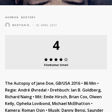
HORROR
MYSTERY
BASTIAN G.
-
15. APRIL 2017
4
Filmfutter Urteil
The Autopsy of Jane Doe, GB/USA 2016 • 86 Min •
Regie: André Øvredal • Drehbuch: Ian B. Goldberg,
Richard Naing • Mit: Emile Hirsch, Brian Cox, Olwen
Kelly, Ophelia Lovibond, Michael McElhatton •
Kamera: Roman Osin • Musik: Danny Bensi, Saunder