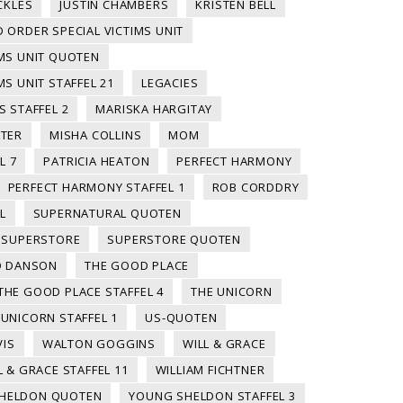
CKLES
JUSTIN CHAMBERS
KRISTEN BELL
 ORDER SPECIAL VICTIMS UNIT
IMS UNIT QUOTEN
S UNIT STAFFEL 21
LEGACIES
S STAFFEL 2
MARISKA HARGITAY
LTER
MISHA COLLINS
MOM
L 7
PATRICIA HEATON
PERFECT HARMONY
PERFECT HARMONY STAFFEL 1
ROB CORDDRY
L
SUPERNATURAL QUOTEN
SUPERSTORE
SUPERSTORE QUOTEN
D DANSON
THE GOOD PLACE
THE GOOD PLACE STAFFEL 4
THE UNICORN
 UNICORN STAFFEL 1
US-QUOTEN
VIS
WALTON GOGGINS
WILL & GRACE
L & GRACE STAFFEL 11
WILLIAM FICHTNER
HELDON QUOTEN
YOUNG SHELDON STAFFEL 3