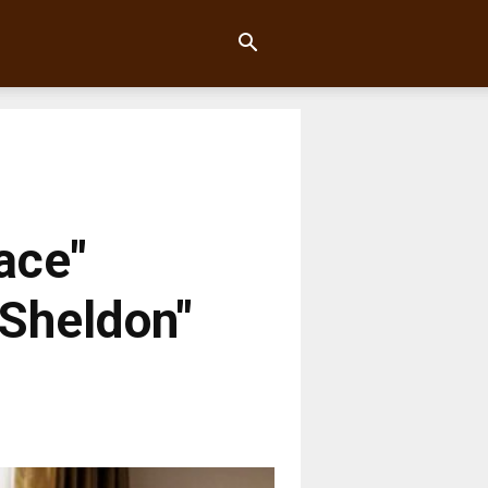
ace"
 Sheldon"