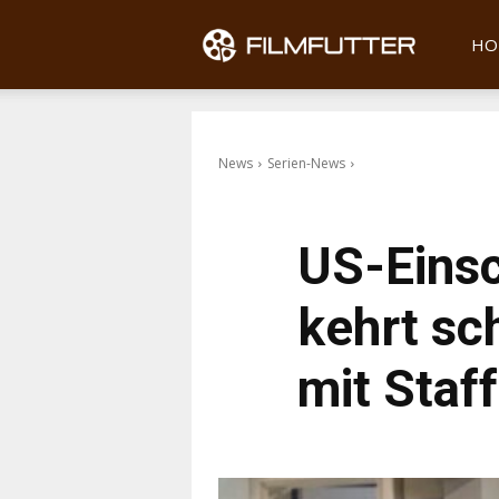
Filmfu
HO
News
Serien-News
US-Einsc
kehrt sc
mit Staf