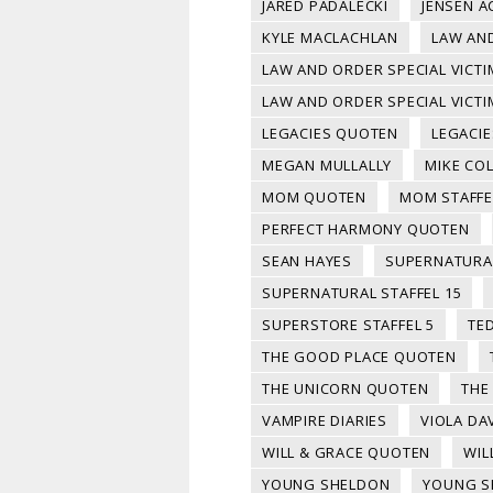
JARED PADALECKI
JENSEN A
KYLE MACLACHLAN
LAW AND
LAW AND ORDER SPECIAL VICT
LAW AND ORDER SPECIAL VICTIM
LEGACIES QUOTEN
LEGACIE
MEGAN MULLALLY
MIKE CO
MOM QUOTEN
MOM STAFFE
PERFECT HARMONY QUOTEN
SEAN HAYES
SUPERNATURA
SUPERNATURAL STAFFEL 15
SUPERSTORE STAFFEL 5
TE
THE GOOD PLACE QUOTEN
THE UNICORN QUOTEN
THE
VAMPIRE DIARIES
VIOLA DA
WILL & GRACE QUOTEN
WIL
YOUNG SHELDON
YOUNG S