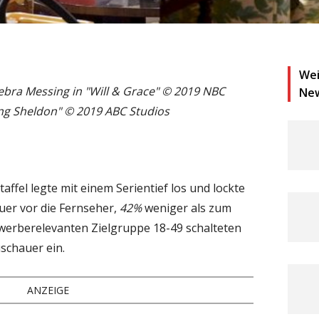
Wei
ebra Messing in "Will & Grace" © 2019 NBC
Ne
ung Sheldon" © 2019 ABC Studios
taffel legte mit einem Serientief los und lockte
auer vor die Fernseher,
42%
weniger als zum
r werberelevanten Zielgruppe 18-49 schalteten
uschauer ein.
ANZEIGE