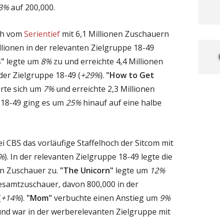
3%
auf 200,000.
ich vom
Serientief
mit 6,1 Millionen Zuschauern
illionen in der relevanten Zielgruppe 18-49
s"
legte um
8%
zu und erreichte 4,4 Millionen
der Zielgruppe 18-49 (
+29%
).
"How to Get
rte sich um
7%
und erreichte 2,3 Millionen
 18-49 ging es um
25%
hinauf auf eine halbe
ei CBS das vorläufige Staffelhoch der Sitcom mit
%
). In der relevanten Zielgruppe 18-49 legte die
en Zuschauer zu.
"The Unicorn"
legte um
12%
Gesamtzuschauer, davon 800,000 in der
(
+14%
).
"Mom"
verbuchte einen Anstieg um
9%
und war in der werberelevanten Zielgruppe mit