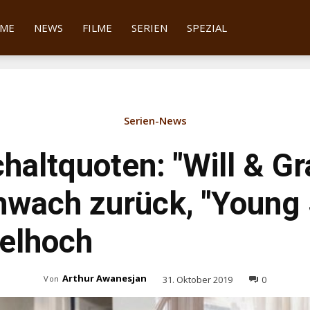
tter
ME
NEWS
FILME
SERIEN
SPEZIAL
Serien-News
haltquoten: "Will & Gr
hwach zurück, "Young
felhoch
Arthur Awanesjan
31. Oktober 2019
0
Von