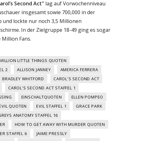
arol’s Second Act"
lag auf Vorwochenniveau
Zuschauer insgesamt sowie 700,000 in der
 und lockte nur noch 3,5 Millionen
schirme. In der Zielgruppe 18-49 ging es sogar
 Million Fans.
 MILLION LITTLE THINGS QUOTEN
EL 2
ALLISON JANNEY
AMERICA FERRERA
BRADLEY WHITFORD
CAROL'S SECOND ACT
CAROL'S SECOND ACT STAFFEL 1
SSING
EINSCHALTQUOTEN
ELLEN POMPEO
EVIL QUOTEN
EVIL STAFFEL 1
GRACE PARK
GREYS ANATOMY STAFFEL 16
ER
HOW TO GET AWAY WITH MURDER QUOTEN
R STAFFEL 6
JAIME PRESSLY