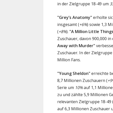
in der Zielgruppe 18-49 um
3
"Grey’s Anatomy"
erholte s
insgesamt (
+6%
) sowie 1,3 M
(
+8%
).
"A Million Little Thing
Zuschauer, davon 900,000 in 
Away with Murder"
verbesse
Zuschauer. In der Zielgruppe
Million Fans.
"Young Sheldon"
erreichte b
8,7 Millionen Zuschauern (
+9
Serie um
10%
auf 1,1 Million
zu und zählte 5,9 Millionen 
relevanten Zielgruppe 18-49 
auf 6,3 Millionen Zuschauer 