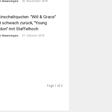
ur Awanesjan
-
20. November 2019
inschaltquoten: "Will & Grace"
t schwach zurück, "Young
don" mit Staffelhoch
ur Awanesjan
-
31. Oktober 2019
Page 1 of 2