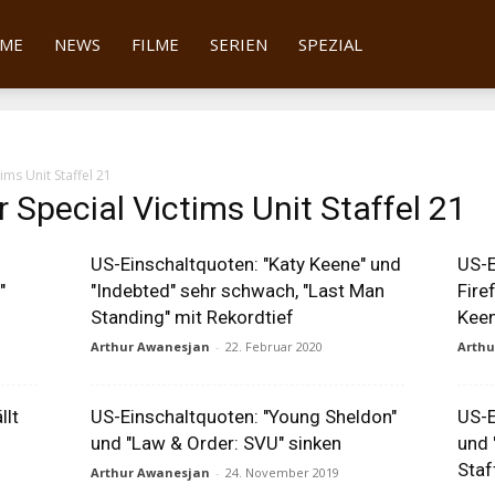
tter
ME
NEWS
FILME
SERIEN
SPEZIAL
ims Unit Staffel 21
 Special Victims Unit Staffel 21
US-Einschaltquoten: "Katy Keene" und
US-E
"
"Indebted" sehr schwach, "Last Man
Fire
Standing" mit Rekordtief
Keen
Arthur Awanesjan
-
22. Februar 2020
Arth
llt
US-Einschaltquoten: "Young Sheldon"
US-E
und "Law & Order: SVU" sinken
und 
Staf
Arthur Awanesjan
-
24. November 2019