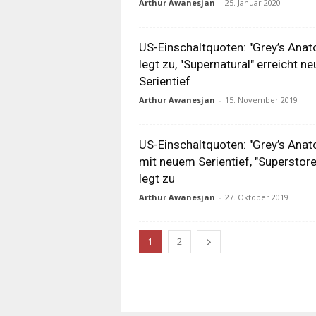
Arthur Awanesjan
-
25. Januar 2020
US-Einschaltquoten: "Grey’s Ana
legt zu, "Supernatural" erreicht n
Serientief
Arthur Awanesjan
-
15. November 2019
US-Einschaltquoten: "Grey’s Ana
mit neuem Serientief, "Superstore
legt zu
Arthur Awanesjan
-
27. Oktober 2019
1
2