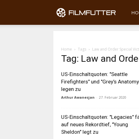
Filmfu
HO
Home
Tags
Law and Order Special Vict
Tag: Law and Order
US-Einschaltquoten: "Seattle
Firefighters" und "Grey’s Anatomy
legen zu
Arthur Awanesjan
-
27. Februar 2020
US-Einschaltquoten: "Legacies" fä
auf neues Rekordtief, "Young
Sheldon" legt zu