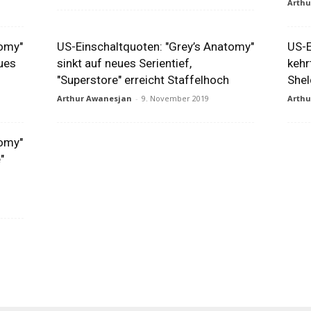
Arth
tomy"
US-Einschaltquoten: "Grey’s Anatomy"
US-E
eues
sinkt auf neues Serientief,
kehr
"Superstore" erreicht Staffelhoch
Shel
Arthur Awanesjan
-
9. November 2019
Arth
tomy"
"