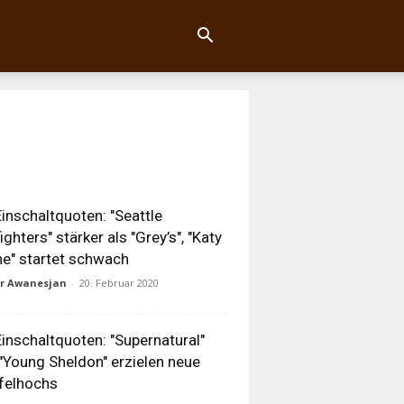
inschaltquoten: "Seattle
fighters" stärker als "Grey’s", "Katy
e" startet schwach
ur Awanesjan
-
20. Februar 2020
inschaltquoten: "Supernatural"
"Young Sheldon" erzielen neue
felhochs