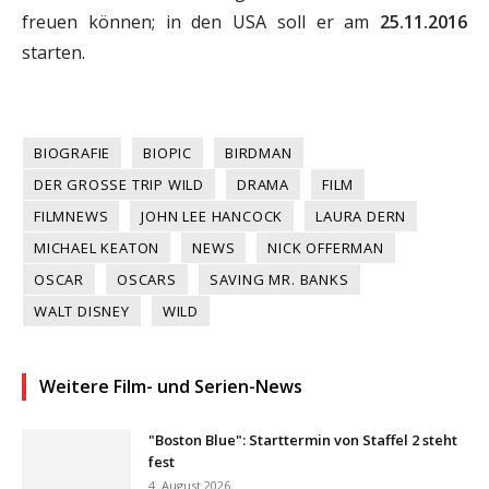
freuen können; in den USA soll er am
25.11.2016
starten.
BIOGRAFIE
BIOPIC
BIRDMAN
DER GROSSE TRIP WILD
DRAMA
FILM
FILMNEWS
JOHN LEE HANCOCK
LAURA DERN
MICHAEL KEATON
NEWS
NICK OFFERMAN
OSCAR
OSCARS
SAVING MR. BANKS
WALT DISNEY
WILD
Weitere Film- und Serien-News
"Boston Blue": Starttermin von Staffel 2 steht
fest
4. August 2026