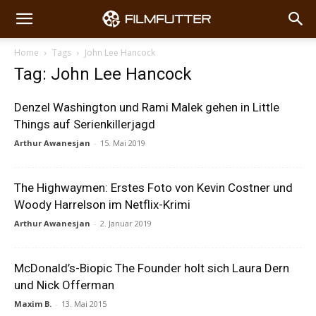
Home
Tags
John Lee Hancock
Tag: John Lee Hancock
Denzel Washington und Rami Malek gehen in Little
Things auf Serienkillerjagd
Arthur Awanesjan
-
15. Mai 2019
The Highwaymen: Erstes Foto von Kevin Costner und
Woody Harrelson im Netflix-Krimi
Arthur Awanesjan
-
2. Januar 2019
McDonald’s-Biopic The Founder holt sich Laura Dern
und Nick Offerman
Maxim B.
-
13. Mai 2015