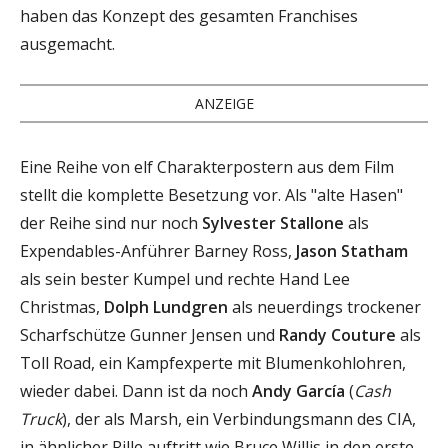
haben das Konzept des gesamten Franchises
ausgemacht.
ANZEIGE
Eine Reihe von elf Charakterpostern aus dem Film
stellt die komplette Besetzung vor. Als "alte Hasen"
der Reihe sind nur noch
Sylvester Stallone
als
Expendables-Anführer Barney Ross,
Jason Statham
als sein bester Kumpel und rechte Hand Lee
Christmas,
Dolph Lundgren
als neuerdings trockener
Scharfschütze Gunner Jensen und
Randy Couture
als
Toll Road, ein Kampfexperte mit Blumenkohlohren,
wieder dabei. Dann ist da noch
Andy García
(
Cash
Truck
), der als Marsh, ein Verbindungsmann des CIA,
in ähnlicher Rille auftritt wie Bruce Willis in den erste