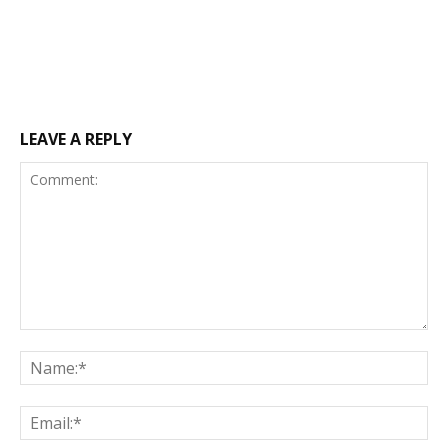
LEAVE A REPLY
Comment:
Na
Ema