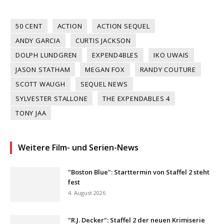
50 CENT
ACTION
ACTION SEQUEL
ANDY GARCIA
CURTIS JACKSON
DOLPH LUNDGREN
EXPEND4BLES
IKO UWAIS
JASON STATHAM
MEGAN FOX
RANDY COUTURE
SCOTT WAUGH
SEQUEL NEWS
SYLVESTER STALLONE
THE EXPENDABLES 4
TONY JAA
Weitere Film- und Serien-News
"Boston Blue": Starttermin von Staffel 2 steht
fest
4. August 2026
"R.J. Decker": Staffel 2 der neuen Krimiserie