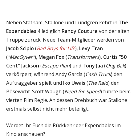
Neben Statham, Stallone und Lundgren kehrt in
The
Expendables 4
lediglich
Randy Couture
von der alten
Truppe zurück. Neue Team-Mitglieder werden von
Jacob Scipio
(
Bad Boys for Life
),
Levy Tran
(
"MacGyver"
),
Megan Fox
(
Transformers
),
Curtis "50
Cent" Jackson
(
Escape Plan
) und
Tony Jaa
(
Ong Bak
)
verkörpert, während Andy García (
Cash Truck
) den
Auftraggeber spielt und
Iko Uwais
(
The Raid
) den
Bösewicht. Scott Waugh (
Need for Speed
) führte beim
vierten Film Regie. An dessen Drehbuch war Stallone
erstmals selbst nicht mehr beteiligt.
Werdet Ihr Euch die Rückkehr der Expendables im
Kino anschauen?