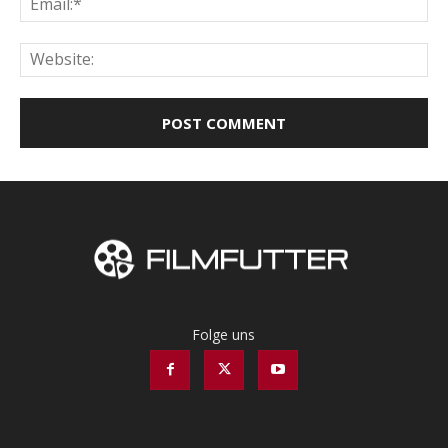
Web
Folge uns