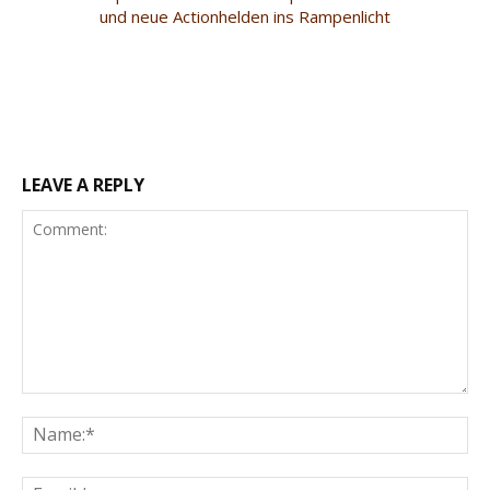
und neue Actionhelden ins Rampenlicht
LEAVE A REPLY
Comment:
Na
Ema