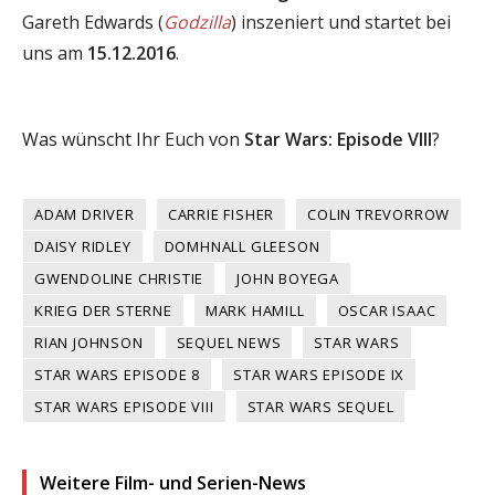
Gareth Edwards (
Godzilla
) inszeniert und startet bei
uns am
15.12.2016
.
Was wünscht Ihr Euch von
Star Wars: Episode VIII
?
ADAM DRIVER
CARRIE FISHER
COLIN TREVORROW
DAISY RIDLEY
DOMHNALL GLEESON
GWENDOLINE CHRISTIE
JOHN BOYEGA
KRIEG DER STERNE
MARK HAMILL
OSCAR ISAAC
RIAN JOHNSON
SEQUEL NEWS
STAR WARS
STAR WARS EPISODE 8
STAR WARS EPISODE IX
STAR WARS EPISODE VIII
STAR WARS SEQUEL
Weitere Film- und Serien-News