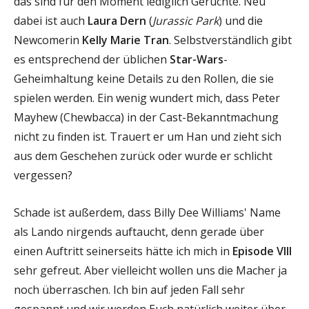
das sind für den Moment lediglich Gerüchte. Neu
dabei ist auch
Laura Dern
(
Jurassic Park
) und die
Newcomerin
Kelly Marie Tran
. Selbstverständlich gibt
es entsprechend der üblichen
Star-Wars
-
Geheimhaltung keine Details zu den Rollen, die sie
spielen werden. Ein wenig wundert mich, dass Peter
Mayhew (Chewbacca) in der Cast-Bekanntmachung
nicht zu finden ist. Trauert er um Han und zieht sich
aus dem Geschehen zurück oder wurde er schlicht
vergessen?
Schade ist außerdem, dass Billy Dee Williams' Name
als Lando nirgends auftaucht, denn gerade über
einen Auftritt seinerseits hätte ich mich in
Episode VIII
sehr gefreut. Aber vielleicht wollen uns die Macher ja
noch überraschen. Ich bin auf jeden Fall sehr
gespannt und wir werden Euch natürlich weiter über