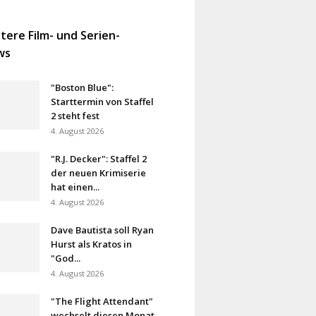
tere Film- und Serien-
ws
"Boston Blue":
Starttermin von Staffel
2 steht fest
4. August 2026
"R.J. Decker": Staffel 2
der neuen Krimiserie
hat einen...
4. August 2026
Dave Bautista soll Ryan
Hurst als Kratos in
"God...
4. August 2026
"The Flight Attendant"
wechselt diesen Monat