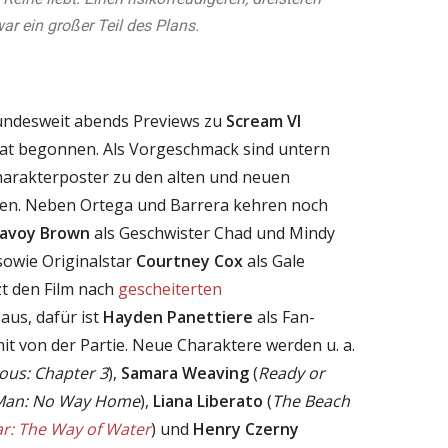
r ein großer Teil des Plans.
ndesweit abends Previews zu
Scream VI
hat begonnen. Als Vorgeschmack sind untern
harakterposter zu den alten und neuen
hen. Neben Ortega und Barrera kehren noch
Savoy Brown
als Geschwister Chad und Mindy
sowie Originalstar
Courtney Cox
als Gale
t den Film nach
gescheiterten
 aus, dafür ist
Hayden Panettiere
als Fan-
it von der Partie. Neue Charaktere werden u. a.
ious: Chapter 3
),
Samara Weaving
(
Ready or
Man: No Way Home
),
Liana Liberato
(
The Beach
ar: The Way of Water
) und
Henry Czerny