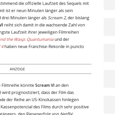
immend die offizielle Laufzeit des Sequels mit
t ist er neun Minuten länger als sein
 drei Minuten länger als
Scream 2
, der bislang
VI
reiht sich damit in die wachsende Zahl von
ängste Laufzeit ihrer jeweiligen Filmreihen
and the Wasp: Quantumania
und der
 4
haben neue Franchise-Rekorde in puncto
ANZEIGE
e Filmreihe könnte
Scream VI
an den
l wird prognostiziert, dass der Film das
nde der Reihe an US-Kinokassen hinlegen
 Kassenpotenzial des Films durch sehr positive
ängers, den Riesenerfolg von
Netflix
'