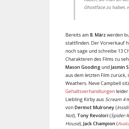
Ghostface zu haben, wa
Bereits am
8. März
werden bu
stattfinden. Der Vorverkauf 
noch sage und schreibe 13 C
Charakteren des Films zu se
Mason Gooding
und
Jasmin 
aus dem letzten Film zurück, 
Weathers. Neve Campbell sitz
Gehaltsverhandlungen
leider
Liebling Kirby aus
Scream 4
m
von
Dermot Mulroney
(
Insid
Not
),
Tony Revolori
(
Spider-
House
),
Jack Champion
(
Avat