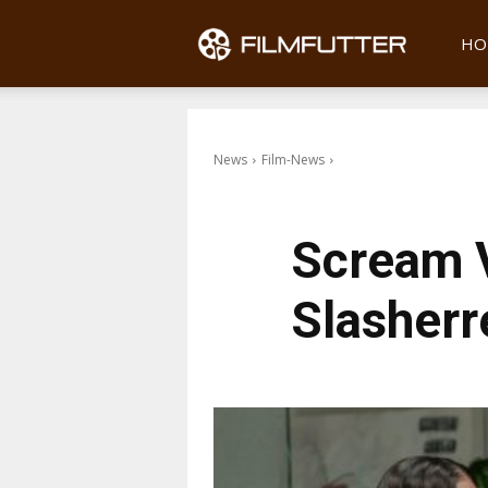
Filmfu
HO
News
Film-News
Scream V
Slasherr