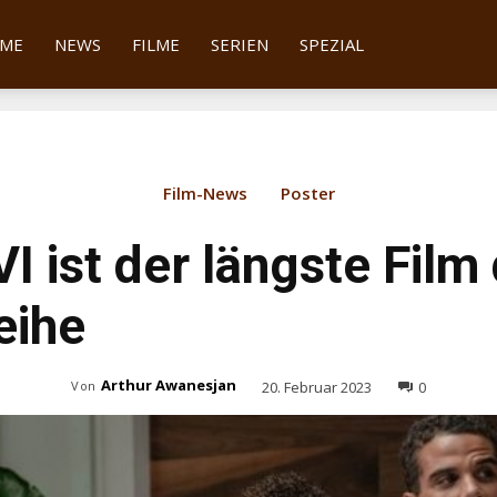
tter
ME
NEWS
FILME
SERIEN
SPEZIAL
Film-News
Poster
I ist der längste Film
eihe
Arthur Awanesjan
20. Februar 2023
0
Von