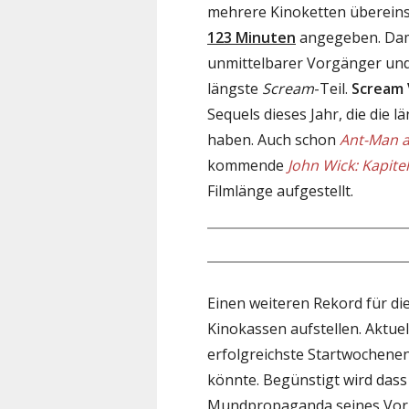
mehrere Kinoketten übereinst
123 Minuten
angegeben. Dami
unmittelbarer Vorgänger und
längste
Scream
-Teil.
Scream 
Sequels dieses Jahr, die die l
haben. Auch schon
Ant-Man 
kommende
John Wick: Kapitel
Filmlänge aufgestellt.
Einen weiteren Rekord für di
Kinokassen aufstellen. Aktuel
erfolgreichste Startwochene
könnte. Begünstigt wird dass
Mundpropaganda seines Vorg