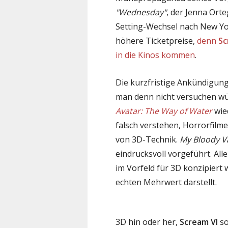
"Wednesday"
, der Jenna Ort
Setting-Wechsel nach New Yor
höhere Ticketpreise,
denn
Sc
in die Kinos kommen
.
Die kurzfristige Ankündigun
man denn nicht versuchen wü
Avatar: The Way of Water
wie
falsch verstehen, Horrorfilme
von 3D-Technik.
My Bloody V
eindrucksvoll vorgeführt. Al
im Vorfeld für 3D konzipiert 
echten Mehrwert darstellt.
3D hin oder her,
Scream VI
so