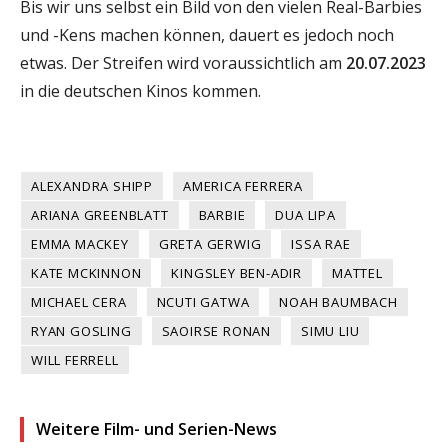
Bis wir uns selbst ein Bild von den vielen Real-Barbies
und -Kens machen können, dauert es jedoch noch
etwas. Der Streifen wird voraussichtlich am
20.07.2023
in die deutschen Kinos kommen.
ALEXANDRA SHIPP
AMERICA FERRERA
ARIANA GREENBLATT
BARBIE
DUA LIPA
EMMA MACKEY
GRETA GERWIG
ISSA RAE
KATE MCKINNON
KINGSLEY BEN-ADIR
MATTEL
MICHAEL CERA
NCUTI GATWA
NOAH BAUMBACH
RYAN GOSLING
SAOIRSE RONAN
SIMU LIU
WILL FERRELL
Weitere Film- und Serien-News