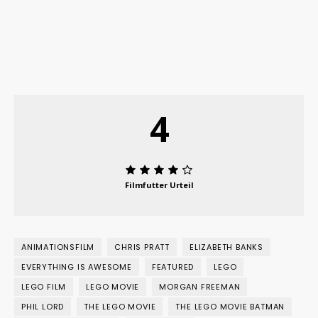
4
Filmfutter Urteil
ANIMATIONSFILM
CHRIS PRATT
ELIZABETH BANKS
EVERYTHING IS AWESOME
FEATURED
LEGO
LEGO FILM
LEGO MOVIE
MORGAN FREEMAN
PHIL LORD
THE LEGO MOVIE
THE LEGO MOVIE BATMAN