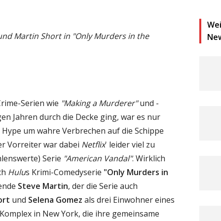
Wei
nd Martin Short in "Only Murders in the
Ne
-Crime-Serien wie
"Making a Murderer"
und -
gen Jahren durch die Decke ging, war es nur
ser Hype um wahre Verbrechen auf die Schippe
 Vorreiter war dabei
Netflix
' leider viel zu
lenswerte) Serie
"American Vandal"
. Wirklich
och
Hulu
s Krimi-Comedyserie
"Only Murders in
ende
Steve Martin
, der die Serie auch
ort
und
Selena Gomez
als drei Einwohner eines
-Komplex in New York, die ihre gemeinsame