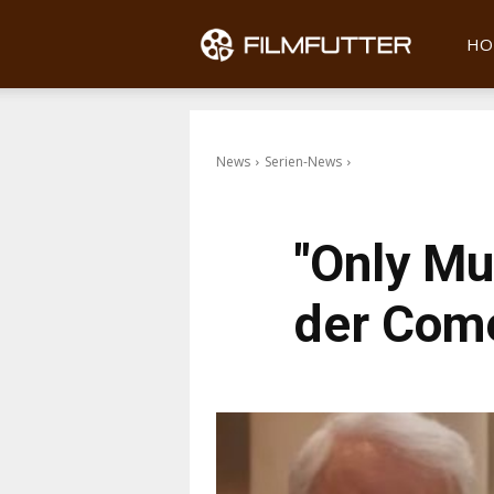
Filmfu
HO
News
Serien-News
"Only Mur
der Come