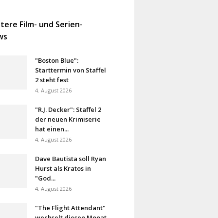
tere Film- und Serien-
ws
"Boston Blue":
Starttermin von Staffel
2 steht fest
4. August 2026
"R.J. Decker": Staffel 2
der neuen Krimiserie
hat einen...
4. August 2026
Dave Bautista soll Ryan
Hurst als Kratos in
"God...
4. August 2026
"The Flight Attendant"
wechselt diesen Monat