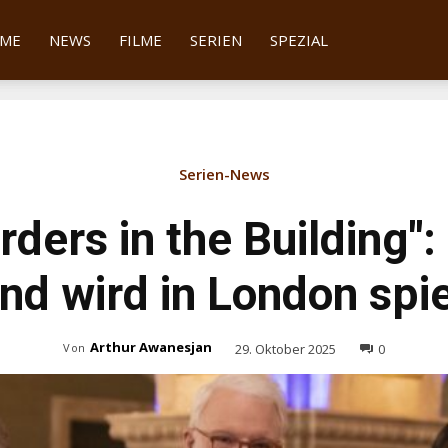
tter
ME
NEWS
FILME
SERIEN
SPEZIAL
Serien-News
ders in the Building": 
d wird in London spi
Arthur Awanesjan
29. Oktober 2025
0
Von