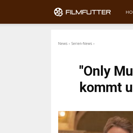
Filmfu
HO
News
Serien-News
"Only Mur
kommt un