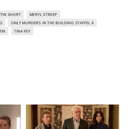
TIN SHORT
MERYL STREEP
NG
ONLY MURDERS IN THE BUILDING STAFFEL 6
TIN
TINA FEY