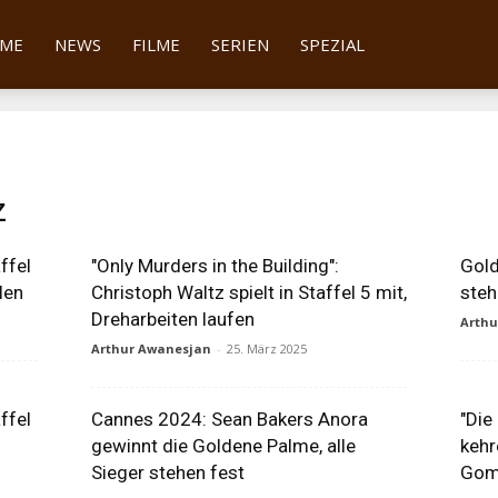
tter
ME
NEWS
FILME
SERIEN
SPEZIAL
z
ffel
"Only Murders in the Building":
Gold
len
Christoph Waltz spielt in Staffel 5 mit,
steh
Dreharbeiten laufen
Arth
Arthur Awanesjan
-
25. März 2025
ffel
Cannes 2024: Sean Bakers Anora
"Die
gewinnt die Goldene Palme, alle
kehr
Sieger stehen fest
Gom