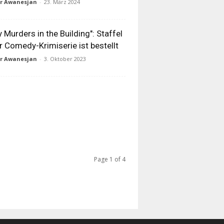
ur Awanesjan
-
23. März 2024
y Murders in the Building": Staffel
r Comedy-Krimiserie ist bestellt
ur Awanesjan
-
3. Oktober 2023
Page 1 of 4