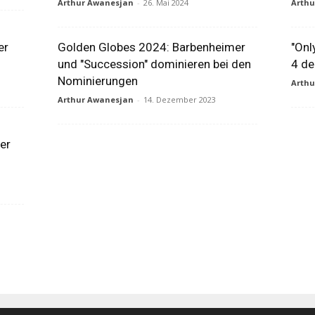
Arthur Awanesjan
-
26. Mai 2024
Arth
er
Golden Globes 2024: Barbenheimer
"Onl
und "Succession" dominieren bei den
4 de
Nominierungen
Arth
Arthur Awanesjan
-
14. Dezember 2023
er