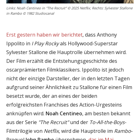
Links: Noah Centineo in "The Recruit" © 2025 Netflix; Rechts: Sylvester Stallone
in Rambo © 1982 Studiocanal
Erst gestern haben wir berichtet
, dass Anthony
Ippolito in
I Play Rocky
als Hollywood-Superstar
Sylvester Stallone die Hauptrolle übernehmen wird.
Der Film erzählt die Entstehungsgeschichte des
oscarprämierten Filmklassikers. Ippolito ist jedoch
nicht der einzige Darsteller, der in den letzten Tagen
aufgrund seiner Ähnlichkeit zu Stallone für einen Film
besetzt wurde, der an eines der beiden
erfolgreichsten Franchises des Action-Urgesteins
anknüpfen wird.
Noah Centineo
, am besten bekannt
aus der Serie
"The Recruit"
und der
To-All-the-Boys
-
Filmtrilogie von
Netflix
, wird die Hauptrolle im
Rambo
-
Prequel
John Rambo
übernehmen,
das im Mai