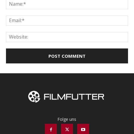
Na
Ema
Web
Folge uns