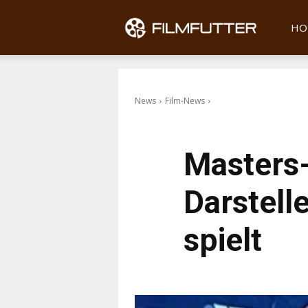
Filmfu
HO
News
Film-News
Masters-
Darstell
spielt