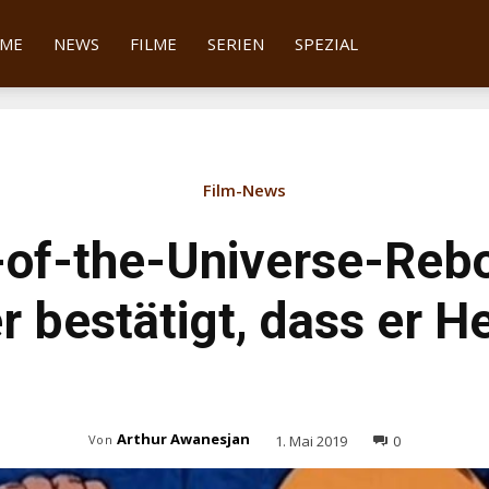
tter
ME
NEWS
FILME
SERIEN
SPEZIAL
Film-News
of-the-Universe-Rebo
er bestätigt, dass er 
Arthur Awanesjan
1. Mai 2019
0
Von