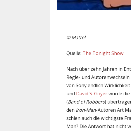
© Mattel
Quelle:
The Tonight Show
Nach über zehn Jahren in En
Regie- und Autorenwechseln 
von Sony endlich Wirklichkei
und
David S. Goyer
wurde die
(
Band of Robbers
) übertrag
den
Iron-Man
-Autoren Art M
schien auch die wichtigste Fr
Man? Die Antwort hat nicht w