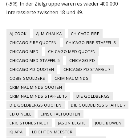
(
-5%
). In der Zielgruppe waren es wieder 400,000
Interessierte zwischen 18 und 49.
AJ COOK
AJ MICHALKA
CHICAGO FIRE
CHICAGO FIRE QUOTEN
CHICAGO FIRE STAFFEL 8
CHICAGO MED
CHICAGO MED QUOTEN
CHICAGO MED STAFFEL 5
CHICAGO PD
CHICAGO PD QUOTEN
CHICAGO PD STAFFEL 7
COBIE SMULDERS
CRIMINAL MINDS
CRIMINAL MINDS QUOTEN
CRIMINAL MINDS STAFFEL 15
DIE GOLDBERGS
DIE GOLDBERGS QUOTEN
DIE GOLDBERGS STAFFEL 7
ED O'NEILL
EINSCHALTQUOTEN
ERIC STONESTREET
JASON BEGHE
JULIE BOWEN
KJ APA
LEIGHTON MEESTER