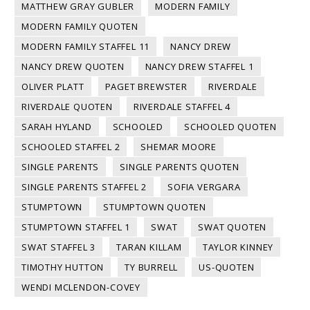
MATTHEW GRAY GUBLER
MODERN FAMILY
MODERN FAMILY QUOTEN
MODERN FAMILY STAFFEL 11
NANCY DREW
NANCY DREW QUOTEN
NANCY DREW STAFFEL 1
OLIVER PLATT
PAGET BREWSTER
RIVERDALE
RIVERDALE QUOTEN
RIVERDALE STAFFEL 4
SARAH HYLAND
SCHOOLED
SCHOOLED QUOTEN
SCHOOLED STAFFEL 2
SHEMAR MOORE
SINGLE PARENTS
SINGLE PARENTS QUOTEN
SINGLE PARENTS STAFFEL 2
SOFIA VERGARA
STUMPTOWN
STUMPTOWN QUOTEN
STUMPTOWN STAFFEL 1
SWAT
SWAT QUOTEN
SWAT STAFFEL 3
TARAN KILLAM
TAYLOR KINNEY
TIMOTHY HUTTON
TY BURRELL
US-QUOTEN
WENDI MCLENDON-COVEY