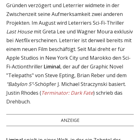
Gründen verzögert und Leterrier widmete in der
Zwischenzeit seine Aufmerksamkeit zwei anderen
Projekten. Im August wird Leterriers Sci-Fi-Thriller
Last House
mit Greta Lee und Wagner Moura exklusiv
bei
Netflix
erscheinen. Leterrier ist derweil bereits mit
einem neuen Film beschäftigt. Seit Mai dreht er für
Apple Studios in New York City und Marokko den Sci-
Fi-Actionthriller
Liminal
, der auf der Graphic Novel
"Telepaths" von Steve Epting, Brian Reber und dem
"Babylon 5"
-Schöpfer J. Michael Straczynski basiert.
Justin Rhodes (
Terminator: Dark Fate
) schrieb das
Drehbuch.
ANZEIGE
Liminal
spielt in einer Welt, in der ein Zehntel der