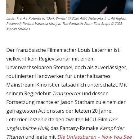
Links: Franka Potente in "Dark Winds" © 2026 AMC Networks Inc. All Rights
Reserved; Rechts: Vanessa Kirby in The Fantastic Four: First Steps © 2025
Marvel Studios
Der französische Filmemacher Louis Leterrier ist
vielleicht kein Regievisionär mit einem
unverwechselbaren Stempel, doch als zuverlässiger,
routinierter Handwerker für unterhaltsames
Mainstream-Kino ist er tatsächlich unterschätzt. Mit
seinem Regiedebüt
Transporter
und dessen
Fortsetzung machte er Jason Statham zu einem der
gefragtesten Actionstars der letzten 20 Jahre.
Leterrier inszenierte den zweiten MCU-Film
Der
unglaubliche Hulk
, das Fantasy-Remake
Kampf der
Titanen
und legte mit
Die
Unfassbaren – Now You See