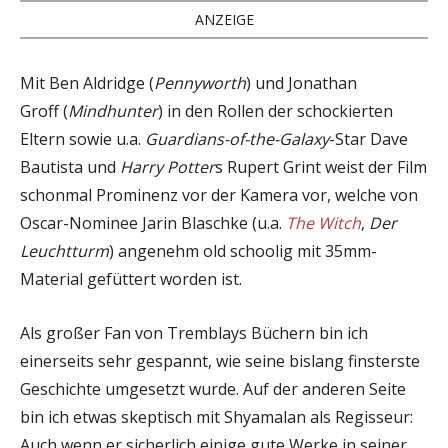
ANZEIGE
Mit Ben Aldridge (
Pennyworth
) und Jonathan
Groff (
Mindhunter
) in den Rollen der schockierten
Eltern sowie u.a.
Guardians-of-the-Galaxy
-Star Dave
Bautista und
Harry Potter
s Rupert Grint weist der Film
schonmal Prominenz vor der Kamera vor, welche von
Oscar-Nominee Jarin Blaschke (u.a.
The Witch
,
Der
Leuchtturm
) angenehm old schoolig mit 35mm-
Material gefüttert worden ist.
Als großer Fan von Tremblays Büchern bin ich
einerseits sehr gespannt, wie seine bislang finsterste
Geschichte umgesetzt wurde. Auf der anderen Seite
bin ich etwas skeptisch mit Shyamalan als Regisseur:
Auch wenn er sicherlich einige gute Werke in seiner