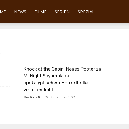
tter
ME
NEWS
FILME
SERIEN
SPEZIAL
y
Knock at the Cabin: Neues Poster zu
M. Night Shyamalans
apokalyptischem Horrorthriller
veröffentlicht
Bastian G.
-
28. November 2022