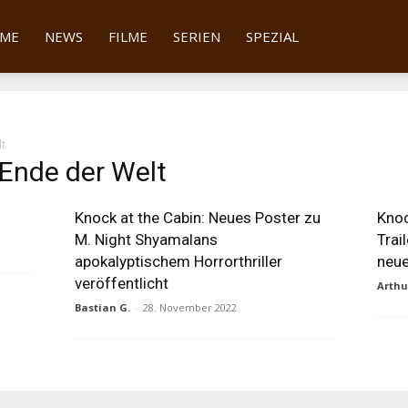
tter
ME
NEWS
FILME
SERIEN
SPEZIAL
t
Ende der Welt
Knock at the Cabin: Neues Poster zu
Knoc
M. Night Shyamalans
Trai
apokalyptischem Horrorthriller
neu
veröffentlicht
Arth
Bastian G.
-
28. November 2022