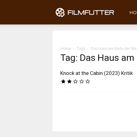
Filmfu
HO
Home
Tags
Das Haus am Ende der Wel
Tag: Das Haus am 
Knock at the Cabin (2023) Kritik