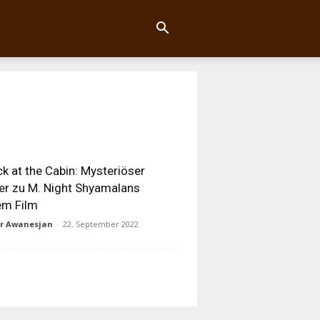
k at the Cabin: Mysteriöser
ler zu M. Night Shyamalans
em Film
ur Awanesjan
-
22. September 2022