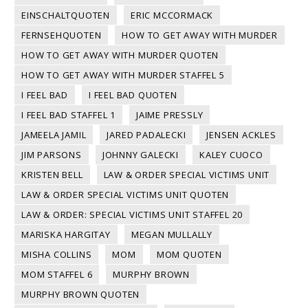
EINSCHALTQUOTEN
ERIC MCCORMACK
FERNSEHQUOTEN
HOW TO GET AWAY WITH MURDER
HOW TO GET AWAY WITH MURDER QUOTEN
HOW TO GET AWAY WITH MURDER STAFFEL 5
I FEEL BAD
I FEEL BAD QUOTEN
I FEEL BAD STAFFEL 1
JAIME PRESSLY
JAMEELA JAMIL
JARED PADALECKI
JENSEN ACKLES
JIM PARSONS
JOHNNY GALECKI
KALEY CUOCO
KRISTEN BELL
LAW & ORDER SPECIAL VICTIMS UNIT
LAW & ORDER SPECIAL VICTIMS UNIT QUOTEN
LAW & ORDER: SPECIAL VICTIMS UNIT STAFFEL 20
MARISKA HARGITAY
MEGAN MULLALLY
MISHA COLLINS
MOM
MOM QUOTEN
MOM STAFFEL 6
MURPHY BROWN
MURPHY BROWN QUOTEN