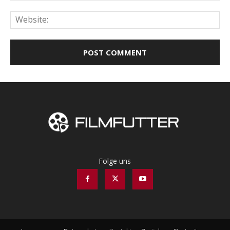
Web
Folge uns