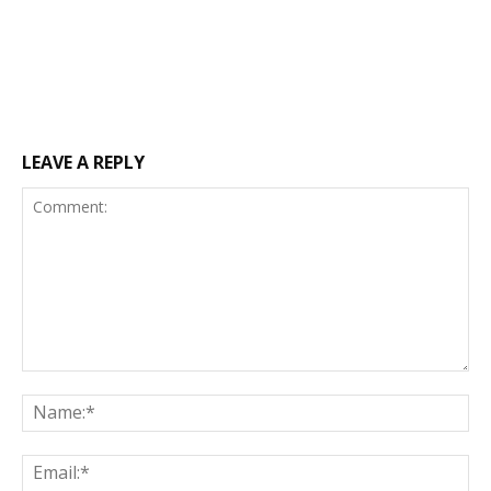
LEAVE A REPLY
Comment:
Na
Ema