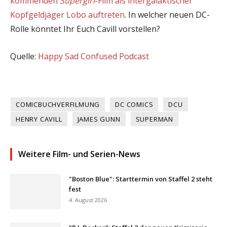
kommenden
Supergirl
-Film als intergalaktischer
Kopfgeldjäger Lobo auftreten
. In welcher neuen DC-
Rolle könntet Ihr Euch Cavill vorstellen?
Quelle:
Happy Sad Confused Podcast
COMICBUCHVERFILMUNG
DC COMICS
DCU
HENRY CAVILL
JAMES GUNN
SUPERMAN
Weitere Film- und Serien-News
"Boston Blue": Starttermin von Staffel 2 steht
fest
4. August 2026