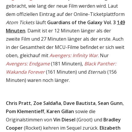
gebracht, wie lang der neue Film werden wird. Laut
dem offiziellen Eintrag auf der Online-Ticketplattform
Atom Tickets
läuft
Guardians of the Galaxy Vol. 3
149
Minuten
. Damit ist er 12 Minuten länger als der
zweite Film und 27 Minuten länger als der erste. Auch
in der Gesamtheit der MCU-Filme befindet er sich weit
oben, gleichauf mit
Avengers: Infinity War
. Nur
Avengers: Endgame
(181 Minuten),
Black Panther:
Wakanda Forever
(161 Minuten) und
Eternals
(156
Minuten) waren noch länger.
Chris Pratt
,
Zoe Saldaña
,
Dave Bautista
,
Sean Gunn
,
Pom Klementieff
,
Karen Gillan
sowie die
Originalstimmen von
Vin Diesel
(Groot) und
Bradley
Cooper
(Rocket) kehren im Sequel zurück.
Elizabeth