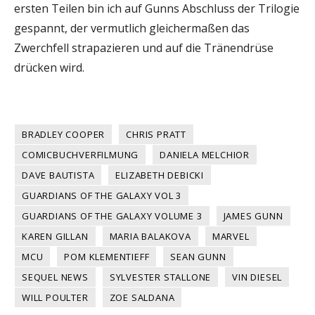
ersten Teilen bin ich auf Gunns Abschluss der Trilogie
gespannt, der vermutlich gleichermaßen das
Zwerchfell strapazieren und auf die Tränendrüse
drücken wird.
BRADLEY COOPER
CHRIS PRATT
COMICBUCHVERFILMUNG
DANIELA MELCHIOR
DAVE BAUTISTA
ELIZABETH DEBICKI
GUARDIANS OF THE GALAXY VOL 3
GUARDIANS OF THE GALAXY VOLUME 3
JAMES GUNN
KAREN GILLAN
MARIA BALAKOVA
MARVEL
MCU
POM KLEMENTIEFF
SEAN GUNN
SEQUEL NEWS
SYLVESTER STALLONE
VIN DIESEL
WILL POULTER
ZOE SALDANA