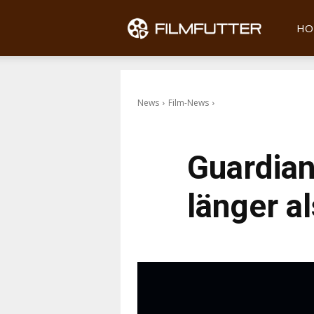
Filmfu
HO
News
Film-News
Guardian
länger a