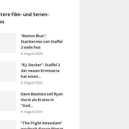
tere Film- und Serien-
ws
"Boston Blue":
Starttermin von Staffel
2 steht fest
4. August 2026
"R.J. Decker": Staffel 2
der neuen Krimiserie
hat einen...
4. August 2026
Dave Bautista soll Ryan
Hurst als Kratos in
"God...
4. August 2026
"The Flight Attendant"
wechselt diesen Monat