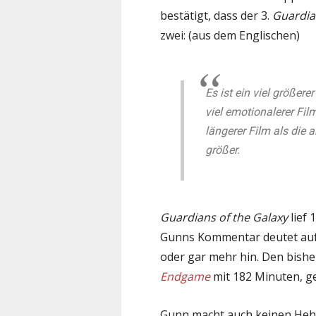
bestätigt, dass der 3.
Guardia
zwei: (aus dem Englischen)
Es ist ein viel größere
viel emotionalerer Fil
längerer Film als die a
größer.
Guardians of the Galaxy
lief 
Gunns Kommentar deutet auf 
oder gar mehr hin. Den bish
Endgame
mit 182 Minuten, g
Gunn macht auch keinen Hehl