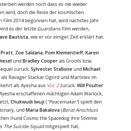
e sterben werden noch dass es nie wieder
en wird, doch die Reise der kosmischen
en Film 2014 begonnen hat, wird nächstes Jahr
ird es der letzte
Guardians
-Film werden,
ave Bautista
, wie er vor einiger Zeit erklärt hat.
 Pratt
,
Zoe Saldana
,
Pom Klementieff
,
Karen
Diesel
und
Bradley Cooper
als Groots bzw.
Sequel zurück.
Sylvester Stallone
und
Michael
 als Ravager Stackar Ogord und Martinex im
kehrt als Ayesha aus
Vol. 2
zurück.
Will Poulter
 Ayesha erschaffenen mächtigen Adam Warlock,
etzt,
Chukwudi Iwuji
(
"Peacemaker"
) spielt den
ionary, und
Maria Bakalova
(
Borat Anschluss
ischen Hund Cosmo the Spacedog ihre Stimme.
ns
The Suicide Squad
mitgespielt hat,