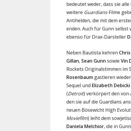
bedeutet weder, dass sie all
weitere
Guardians
-Filme geb
Antihelden, die mit dem erst
enden. Auch für Gunn selbst w
ebenso für Drax-Darsteller
D
Neben Bautista kehren
Chris
Gillan
,
Sean Gunn
sowie
Vin 
Rockets Originalstimmen im 
Rosenbaum
gastieren wieder
Sequel und
Elizabeth Debicki
(
Detroit
) verkörpert den von
den sie auf die Guardians ans
neuen Bösewicht High Evolut
Moviefilm
) leiht dem sowjet
Daniela Melchior
, die in Gun