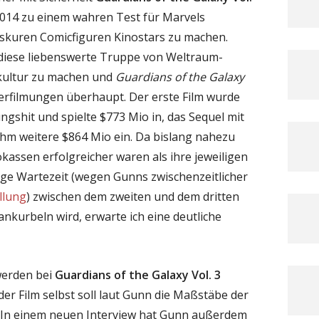
2014 zu einem wahren Test für Marvels
bskuren Comicfiguren Kinostars zu machen.
 diese liebenswerte Truppe von Weltraum-
kultur zu machen und
Guardians of the Galaxy
erfilmungen überhaupt. Der erste Film wurde
shit und spielte $773 Mio in, das Sequel mit
ahm weitere $864 Mio ein. Da bislang nahezu
kassen erfolgreicher waren als ihre jeweiligen
ige Wartezeit (wegen Gunns zwischenzeitlicher
llung
) zwischen dem zweiten und dem dritten
 ankurbeln wird, erwarte ich eine deutliche
werden bei
Guardians of the Galaxy Vol. 3
der Film selbst soll laut Gunn die Maßstäbe der
 In einem neuen Interview hat Gunn außerdem