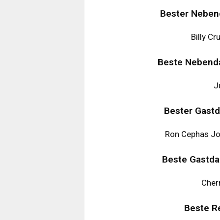
Bester Nebend
Billy C
Beste Nebendar
J
Bester Gastd
Ron Cephas Jon
Beste Gastdar
Cher
Beste Re