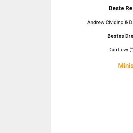
Beste Re
Andrew Cividino & Da
Bestes Dre
Dan Levy ("
Mini