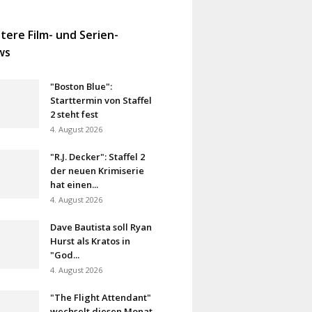
tere Film- und Serien-
ws
"Boston Blue":
Starttermin von Staffel
2 steht fest
4. August 2026
"R.J. Decker": Staffel 2
der neuen Krimiserie
hat einen...
4. August 2026
Dave Bautista soll Ryan
Hurst als Kratos in
"God...
4. August 2026
"The Flight Attendant"
wechselt diesen Monat