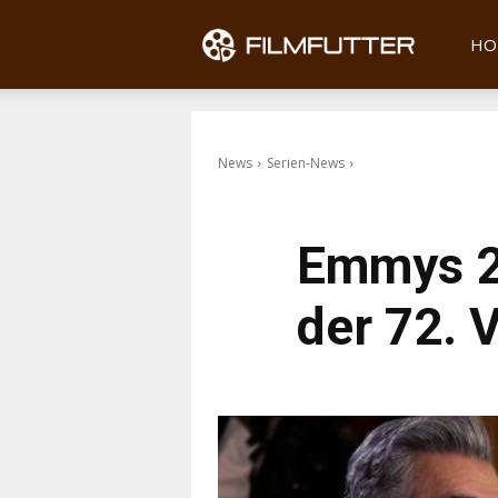
Filmfu
HO
News
Serien-News
Emmys 20
der 72. 