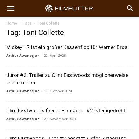
Home
Tags
Toni Collette
Tag: Toni Collette
Mickey 17 ist ein großer Kassenflop für Warner Bros.
Arthur Awanesjan
-
20. April 2025
Juror #2: Trailer zu Clint Eastwoods möglicherweise
letztem Film
Arthur Awanesjan
-
10. Oktober 2024
Clint Eastwoods finaler Film Juror #2 ist abgedreht
Arthur Awanesjan
-
27. November 2023
Clint Eastwoods Juror #2 besetzt Kiefer Sutherland