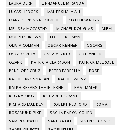
LAURA DERN
LIN-MANUEL MIRANDA
LUCAS HEDGES
MAHERSHALA ALI
MARY POPPINS RÜCKKEHR
MATTHEW RHYS
MELISSA MCCARTHY
MICHAEL DOUGLAS
MIRAI
MURPHY BROWN
NICOLE KIDMAN
OLIVIA COLMAN
OSCAR-RENNEN
OSCARS
OSCARS 2018
OSCARS 2019
OUTLANDER
OZARK
PATRICIA CLARKSON
PATRICK MELROSE
PENELOPE CRUZ
PETER FARRELLY
POSE
RACHEL BROSNAHAN
RACHEL WEISZ
RALPH BREAKS THE INTERNET
RAMI MALEK
REGINA KING
RICHARD E GRANT
RICHARD MADDEN
ROBERT REDFORD
ROMA
ROSAMUND PIKE
SACHA BARON COHEN
SAM ROCKWELL
SANDRA OH
SEVEN SECONDS
SHARP OBJECTS
SHOPLIFTERS