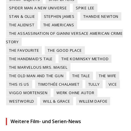
SPIDER MAN A NEW UNIVERSE
SPIKE LEE
STAN & OLLIE
STEPHEN JAMES
THANDIE NEWTON
THE ALIENIST
THE AMERICANS
THE ASSASSINATION OF GIANNI VERSACE AMERICAN CRIME
STORY
THE FAVOURITE
THE GOOD PLACE
THE HANDMAID'S TALE
THE KOMINSKY METHOD
THE MARVELOUS MRS. MAISEL
THE OLD MAN AND THE GUN
THE TALE
THE WIFE
THIS IS US
TIMOTHÉE CHALAMET
TULLY
VICE
VIGGO MORTENSEN
WERK OHNE AUTOR
WESTWORLD
WILL & GRACE
WILLEM DAFOE
Weitere Film- und Serien-News