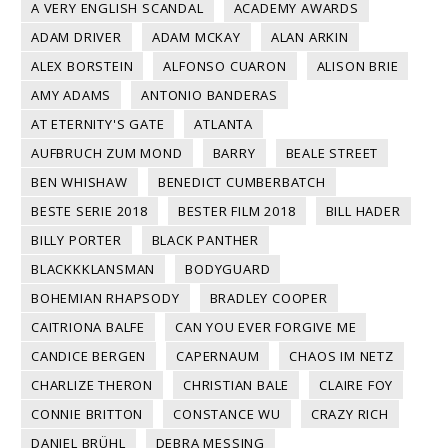
A VERY ENGLISH SCANDAL
ACADEMY AWARDS
ADAM DRIVER
ADAM MCKAY
ALAN ARKIN
ALEX BORSTEIN
ALFONSO CUARON
ALISON BRIE
AMY ADAMS
ANTONIO BANDERAS
AT ETERNITY'S GATE
ATLANTA
AUFBRUCH ZUM MOND
BARRY
BEALE STREET
BEN WHISHAW
BENEDICT CUMBERBATCH
BESTE SERIE 2018
BESTER FILM 2018
BILL HADER
BILLY PORTER
BLACK PANTHER
BLACKKKLANSMAN
BODYGUARD
BOHEMIAN RHAPSODY
BRADLEY COOPER
CAITRIONA BALFE
CAN YOU EVER FORGIVE ME
CANDICE BERGEN
CAPERNAUM
CHAOS IM NETZ
CHARLIZE THERON
CHRISTIAN BALE
CLAIRE FOY
CONNIE BRITTON
CONSTANCE WU
CRAZY RICH
DANIEL BRÜHL
DEBRA MESSING