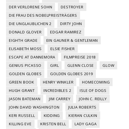
DER VERLORENE SOHN
DESTROYER
DIE FRAU DES NOBELPREISTRÄGERS
DIE UNGLAUBLICHEN 2
DIRTY JOHN
DONALD GLOVER
EDGAR RAMIREZ
EIGHTH GRADE
EIN GAUNER & GENTLEMAN
ELISABETH MOSS
ELSIE FISHER
ESCAPE AT DANNEMORA
FILMPREISE 2018
GENIUS PICASSO
GIRL
GLENN CLOSE
GLOW
GOLDEN GLOBES
GOLDEN GLOBES 2019
GREEN BOOK
HENRY WINKLER
HOMECOMING
HUGH GRANT
INCREDIBLES 2
ISLE OF DOGS
JASON BATEMAN
JIM CARREY
JOHN C. REILLY
JOHN DAVID WASHINGTON
JULIA ROBERTS
KERI RUSSELL
KIDDING
KIERAN CULKIN
KILLING EVE
KRISTEN BELL
LADY GAGA