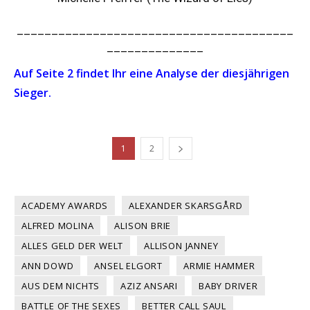
________________________________________
______________
Auf Seite 2 findet Ihr eine Analyse der diesjährigen
Sieger.
1
2
ACADEMY AWARDS
ALEXANDER SKARSGÅRD
ALFRED MOLINA
ALISON BRIE
ALLES GELD DER WELT
ALLISON JANNEY
ANN DOWD
ANSEL ELGORT
ARMIE HAMMER
AUS DEM NICHTS
AZIZ ANSARI
BABY DRIVER
BATTLE OF THE SEXES
BETTER CALL SAUL