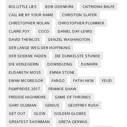
BIG LITTLE LIES
BOB ODENKIRK
CAITRIONA BALFE
CALL ME BY YOUR NAME
CHRISTISN SLATER
CHRISTOPHER NOLAN
CHRISTOPHER PLUMMER
CLAIRE FOY
COCO
DANIEL DAY-LEWIS
DAVID THEWLOS
DENZEL WASHINGTON
DER LANGE WEG DER HOFFNUNG
DER SEIDENE FADEN
DIE DUNKELSTE STUNDE
DIE VERLEGERIN
DOWNSIZING
DUNKIRK
ELISABETH MOSS
EMMA STONE
EWAN MCGREGOR
FARGO
FATIH AKIN
FEUD
FILMPREISE 2017
FRANKIE SHAW
FREDDIE HIGHMORE
GAME OF THRONES
GARY OLDMAN
GENIUS
GEOFFREY RUSH
GET OUT
GLOW
GOLDEN GLOBES
GREATEST SHOWMAN
GRETA GERWIG