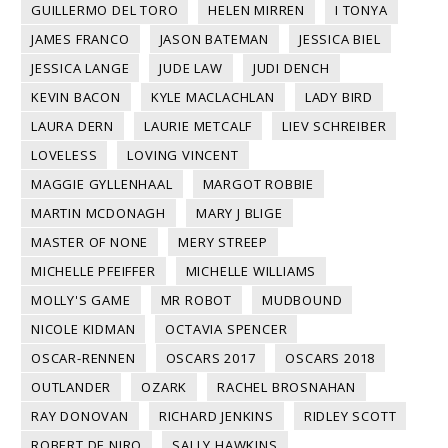
GUILLERMO DEL TORO
HELEN MIRREN
I TONYA
JAMES FRANCO
JASON BATEMAN
JESSICA BIEL
JESSICA LANGE
JUDE LAW
JUDI DENCH
KEVIN BACON
KYLE MACLACHLAN
LADY BIRD
LAURA DERN
LAURIE METCALF
LIEV SCHREIBER
LOVELESS
LOVING VINCENT
MAGGIE GYLLENHAAL
MARGOT ROBBIE
MARTIN MCDONAGH
MARY J BLIGE
MASTER OF NONE
MERY STREEP
MICHELLE PFEIFFER
MICHELLE WILLIAMS
MOLLY'S GAME
MR ROBOT
MUDBOUND
NICOLE KIDMAN
OCTAVIA SPENCER
OSCAR-RENNEN
OSCARS 2017
OSCARS 2018
OUTLANDER
OZARK
RACHEL BROSNAHAN
RAY DONOVAN
RICHARD JENKINS
RIDLEY SCOTT
ROBERT DE NIRO
SALLY HAWKINS