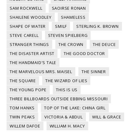
SAM ROCKWELL
SAOIRSE RONAN
SHAILENE WOODLEY
SHAMELESS
SHAPE OF WATER
SMILF
STERLING K. BROWN
STEVE CARELL
STEVEN SPIELBERG
STRANGER THINGS
THE CROWN
THE DEUCE
THE DISASTER ARTIST
THE GOOD DOCTOR
THE HANDMAID'S TALE
THE MARVELOUS MRS. MAISEL
THE SINNER
THE SQUARE
THE WIZARD OF LIES
THE YOUNG POPE
THIS IS US
THREE BILLBOARDS OUTSIDE EBBING MISSOURI
TOM HANKS
TOP OF THE LAKE: CHINA GIRL
TWIN PEAKS
VICTORIA & ABDUL
WILL & GRACE
WILLEM DAFOE
WILLIAM H. MACY