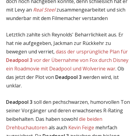
doch noch nachgeben könnte, denn schließlich hat er
mit Levy an
Real Steel
zusammengearbeitet und sich
wunderbar mit dem Filmemacher verstanden
Letztlich zahlte sich Reynolds' Beharrlichkeit aus. Er
hat nie aufgegeben, Jackman zur Rückkehr zu
bewegen und verriet,
dass der ursprüngliche Plan für
Deadpool 3
vor der Übernahme von Fox durch Disney
ein Roadmovie mit Deadpool und Wolverine war
. Ob
das jetzt der Plot von
Deadpool 3
werden wird, ist
unklar.
Deadpool 3
soll den pechschwarzen, humorvollen Ton
seiner Vorgänger und deren erwachsenes R-Rating
beibehalten. Das haben sowohl
die beiden
Drehbuchautoren
als auch
Kevin Feige
mehrfach
zugesichert. Da
Deadpool 3
zwischen dem bislang