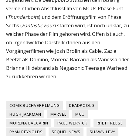
vermeintlichen Abschlussfilm von MCUs Phase Fünf
(
Thunderbolts
) und dem Eröffnungsfilm von Phase
Sechs (
Fantastic Four
) starten wird, ist noch unklar, zu
welcher Phase der Film gehören wird. Offen ist auch,
ob irgendwelche DarstellerInnen aus den
Vorgängerfilmen wie Josh Brolin als Cable, Zazie
Beetzt als Domino, Morena Baccarin als Vanessa oder
Brianna Hildebrand als Negasonic Teenage Warhead
zurückkehren werden.
COMICBUCHVERFILMUNG
DEADPOOL 3
HUGH JACKMAN
MARVEL
MCU
MORENA BACCARIN
PAUL WERNICK
RHETT REESE
RYAN REYNOLDS
SEQUEL NEWS
SHAWN LEVY