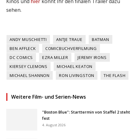
Kinos und
hier
könnt Ihr den finalen Trailer dazu
sehen.
ANDY MUSCHIETTI
ANTJE TRAUE
BATMAN
BEN AFFLECK
COMICBUCHVERFILMUNG
DC COMICS
EZRA MILLER
JEREMY IRONS
KIERSEY CLEMONS
MICHAEL KEATON
MICHAEL SHANNON
RON LIVINGSTON
THE FLASH
Weitere Film- und Serien-News
"Boston Blue": Starttermin von Staffel 2 steht
fest
4. August 2026