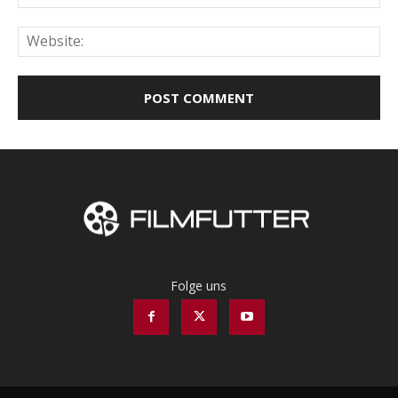
Web
Folge uns