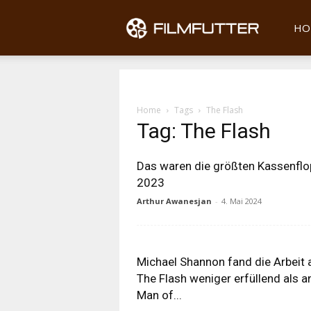
Filmfu
HO
Home
Tags
The Flash
Tag: The Flash
Das waren die größten Kassenflo
2023
Arthur Awanesjan
-
4. Mai 2024
Michael Shannon fand die Arbeit 
The Flash weniger erfüllend als a
Man of...