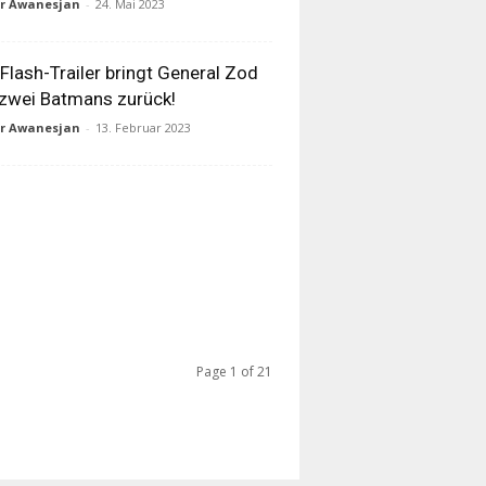
ur Awanesjan
-
24. Mai 2023
Flash-Trailer bringt General Zod
zwei Batmans zurück!
ur Awanesjan
-
13. Februar 2023
Page 1 of 21