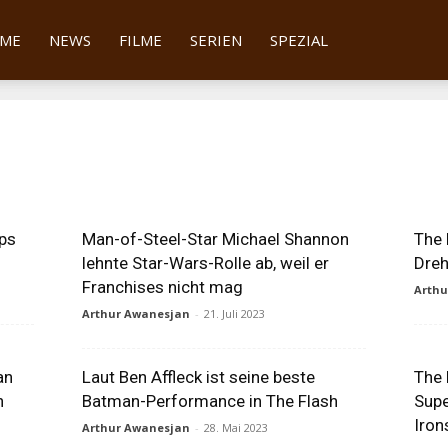
tter
ME
NEWS
FILME
SERIEN
SPEZIAL
ps
Man-of-Steel-Star Michael Shannon
The 
lehnte Star-Wars-Rolle ab, weil er
Dre
Franchises nicht mag
Arth
Arthur Awanesjan
-
21. Juli 2023
an
Laut Ben Affleck ist seine beste
The 
n
Batman-Performance in The Flash
Supe
Iron
Arthur Awanesjan
-
28. Mai 2023