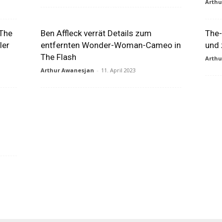
Arth
 The
Ben Affleck verrät Details zum
The-
ler
entfernten Wonder-Woman-Cameo in
und 
The Flash
Arth
Arthur Awanesjan
-
11. April 2023