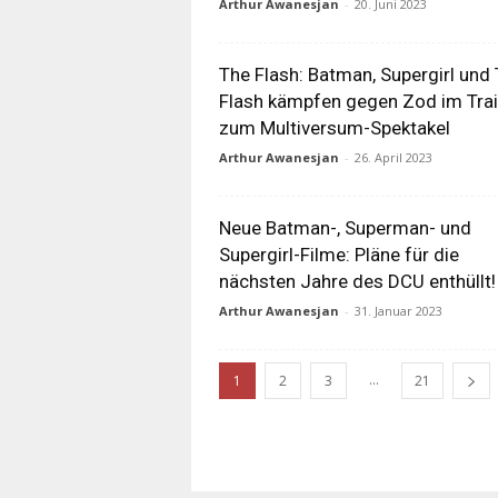
Arthur Awanesjan
-
20. Juni 2023
The Flash: Batman, Supergirl und
Flash kämpfen gegen Zod im Trai
zum Multiversum-Spektakel
Arthur Awanesjan
-
26. April 2023
Neue Batman-, Superman- und
Supergirl-Filme: Pläne für die
nächsten Jahre des DCU enthüllt!
Arthur Awanesjan
-
31. Januar 2023
...
1
2
3
21