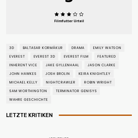
Filmfutter Urteil
3D
BALTASAR KORMÁKUR
DRAMA
EMILY WATSON
EVEREST
EVEREST 3D
EVEREST FILM
FEATURED
INHERENT VICE
JAKE GYLLENHAAL
JASON CLARKE
JOHN HAWKES
JOSH BROLIN
KEIRA KNIGHTLEY
MICHAEL KELLY
NIGHTCRAWLER
ROBIN WRIGHT
SAM WORTHINGTON
TERMINATOR GENISYS
WAHRE GESCHICHTE
LETZTE KRITIKEN