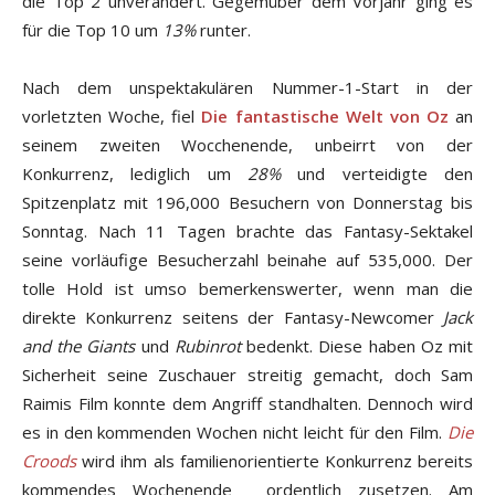
die Top 2 unverändert. Gegemüber dem Vorjahr ging es
für die Top 10 um
13%
runter.
Nach dem unspektakulären Nummer-1-Start in der
vorletzten Woche, fiel
Die fantastische Welt von Oz
an
seinem zweiten Wocchenende, unbeirrt von der
Konkurrenz, lediglich um
28%
und verteidigte den
Spitzenplatz mit 196,000 Besuchern von Donnerstag bis
Sonntag. Nach 11 Tagen brachte das Fantasy-Sektakel
seine vorläufige Besucherzahl beinahe auf 535,000. Der
tolle Hold ist umso bemerkenswerter, wenn man die
direkte Konkurrenz seitens der Fantasy-Newcomer
Jack
and the Giants
und
Rubinrot
bedenkt. Diese haben Oz mit
Sicherheit seine Zuschauer streitig gemacht, doch Sam
Raimis Film konnte dem Angriff standhalten. Dennoch wird
es in den kommenden Wochen nicht leicht für den Film.
Die
Croods
wird ihm als familienorientierte Konkurrenz bereits
kommendes Wochenende ordentlich zusetzen. Am