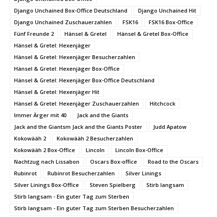
Django Unchained Box-Office Deutschland
Django Unchained Hit
Django Unchained Zuschauerzahlen
FSK16
FSK16 Box-Office
Fünf Freunde 2
Hänsel & Gretel
Hänsel & Gretel Box-Office
Hänsel & Gretel: Hexenjäger
Hänsel & Gretel: Hexenjäger Besucherzahlen
Hänsel & Gretel: Hexenjäger Box-Office
Hänsel & Gretel: Hexenjäger Box-Office Deutschland
Hänsel & Gretel: Hexenjäger Hit
Hänsel & Gretel: Hexenjäger Zuschauerzahlen
Hitchcock
Immer Ärger mit 40
Jack and the Giants
Jack and the Giantsm Jack and the Giants Poster
Judd Apatow
Kokowääh 2
Kokowääh 2 Besucherzahlen
Kokowääh 2 Box-Office
Lincoln
Lincoln Box-Office
Nachtzug nach Lissabon
Oscars Box-office
Road to the Oscars
Rubinrot
Rubinrot Besucherzahlen
Silver Linings
Silver Linings Box-Office
Steven Spielberg
Stirb langsam
Stirb langsam - Ein guter Tag zum Sterben
Stirb langsam - Ein guter Tag zum Sterben Besucherzahlen