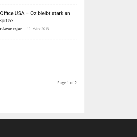
Office USA – Oz bleibt stark an
Spitze
ur Awanesjan
-
19. März 2013
Page 1 of 2