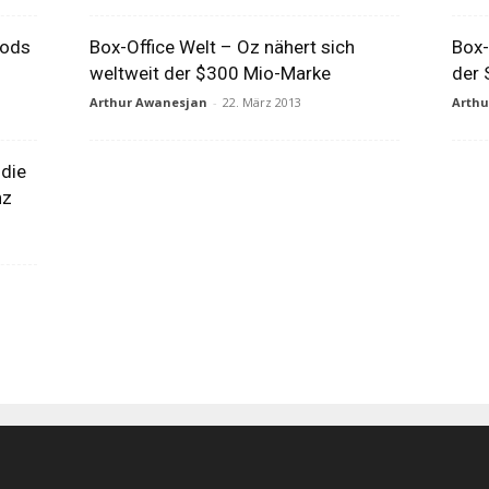
oods
Box-Office Welt – Oz nähert sich
Box-
weltweit der $300 Mio-Marke
der 
Arthur Awanesjan
-
22. März 2013
Arth
 die
nz