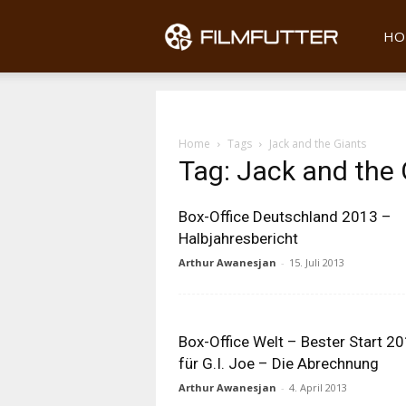
Filmfu
HO
Home
Tags
Jack and the Giants
Tag: Jack and the 
Box-Office Deutschland 2013 –
Halbjahresbericht
Arthur Awanesjan
-
15. Juli 2013
Box-Office Welt – Bester Start 2
für G.I. Joe – Die Abrechnung
Arthur Awanesjan
-
4. April 2013