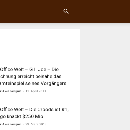
Office Welt – G.I. Joe – Die
chnung erreicht beinahe das
mteinspiel seines Vorgängers
ur Awanesjan
-
11. April 2013
Office Welt – Die Croods ist #1,
go knackt $250 Mio
ur Awanesjan
-
29. März 2013