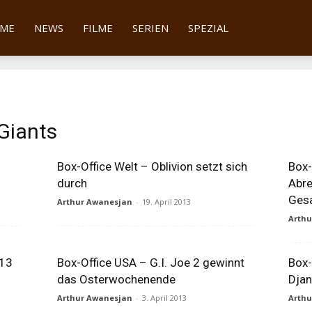
tter
ME
NEWS
FILME
SERIEN
SPEZIAL
Giants
Box-Office Welt – Oblivion setzt sich
Box-
durch
Abre
Gesa
Arthur Awanesjan
-
19. April 2013
Arth
013
Box-Office USA – G.I. Joe 2 gewinnt
Box-
das Osterwochenende
Djan
Arthur Awanesjan
-
3. April 2013
Arth