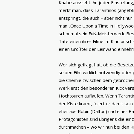
Knabe aussieht. An jeder Einstellu
merkt man, dass Tarantinos (angeblic
entspringt, die auch – aber nicht nu
man „Once Upon a Time in Hollywood
schonmal sein Fuß-Meisterwerk. Beson
Tate einen ihrer Filme im Kino ansc
einen Großteil der Leinwand einneh
Wer sich gefragt hat, ob die Besetz
selben Film wirklich notwendig ode
die Chemie zwischen dem gebrochen
Werk erst den besonderen Kick versc
Hochtouren auflaufen. Wenn Taranti
der Kiste kramt, feiert er damit sei
eher aus Robin (Dalton) und einer B
Protagonisten sind übrigens die einz
durchmachen – wo wir nun bei den K