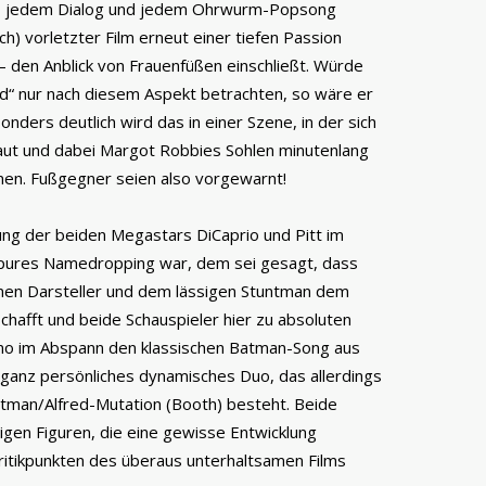
ng, jedem Dialog und jedem Ohrwurm-Popsong
h) vorletzter Film erneut einer tiefen Passion
r – den Anblick von Frauenfüßen einschließt. Würde
“ nur nach diesem Aspekt betrachten, so wäre er
ders deutlich wird das in einer Szene, in der sich
haut und dabei Margot Robbies Sohlen minutenlang
men. Fußgegner seien also vorgewarnt!
ung der beiden Megastars DiCaprio und Pitt im
r pures Namedropping war, dem sei gesagt, dass
en Darsteller und dem lässigen Stuntman dem
hafft und beide Schauspieler hier zu absoluten
no im Abspann den klassischen Batman-Song aus
n ganz persönliches dynamisches Duo, das allerdings
atman/Alfred-Mutation (Booth) besteht. Beide
igen Figuren, die eine gewisse Entwicklung
ritikpunkten des überaus unterhaltsamen Films