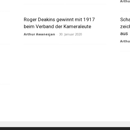
Arth
Roger Deakins gewinnt mit 1917
Sch
beim Verband der Kameraleute
zeic
aus
Arthur Awanesjan
-
30. Januar 2020
Arth