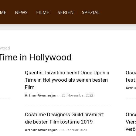
tter
ME
NEWS
FILME
SERIEN
SPEZIAL
lywood
Time in Hollywood
Quentin Tarantino nennt Once Upon a
Osca
Time in Hollywood als seinen besten
fest
Film
Arth
Arthur Awanesjan
-
20. November 2022
Costume Designers Guild prämiert
Once
die besten Filmkostüme 2019
Vier
verö
Arthur Awanesjan
-
9. Februar 2020