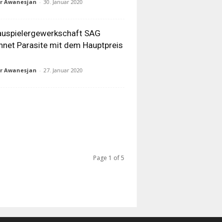
ur Awanesjan
-
30. Januar 2020
auspielergewerkschaft SAG
hnet Parasite mit dem Hauptpreis
ur Awanesjan
-
27. Januar 2020
Page 1 of 5