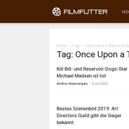
Filmfu
HO
Home
Tags
Once Upon a Time in Hol
Tag: Once Upon a 
Kill-Bill- und Reservoir-Dogs-Star
Michael Madsen ist tot
Arthur Awanesjan
-
5. Juli 2025
Bestes Szenenbild 2019: Art
Directors Guild gibt die Sieger
bekannt