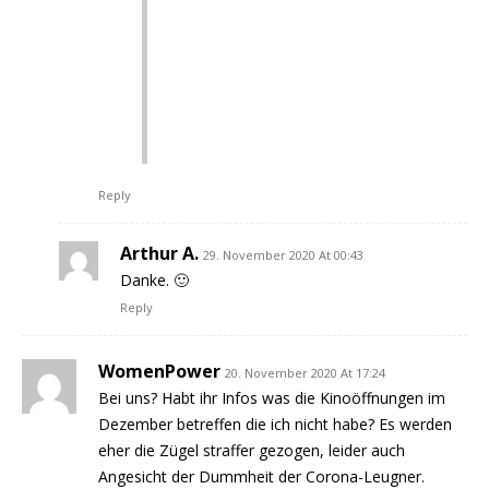
nach und nach untergehen, wird
das auch weitreichende
Auswirkungen auf die Zukunft der
Die Frage ist natürlich, welche
Kinoketten sich darauf einlassen
werden….
Reply
Arthur A.
29. November 2020 At 00:43
Danke. 🙂
Reply
WomenPower
20. November 2020 At 17:24
Bei uns? Habt ihr Infos was die Kinoöffnungen im
Dezember betreffen die ich nicht habe? Es werden
eher die Zügel straffer gezogen, leider auch
Angesicht der Dummheit der Corona-Leugner.