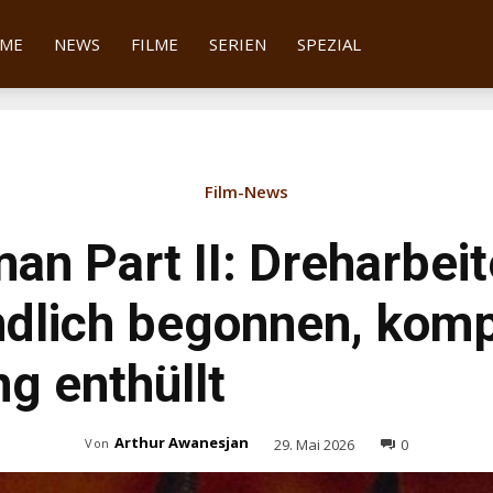
tter
ME
NEWS
FILME
SERIEN
SPEZIAL
Film-News
an Part II: Dreharbei
dlich begonnen, komp
g enthüllt
Arthur Awanesjan
29. Mai 2026
0
Von