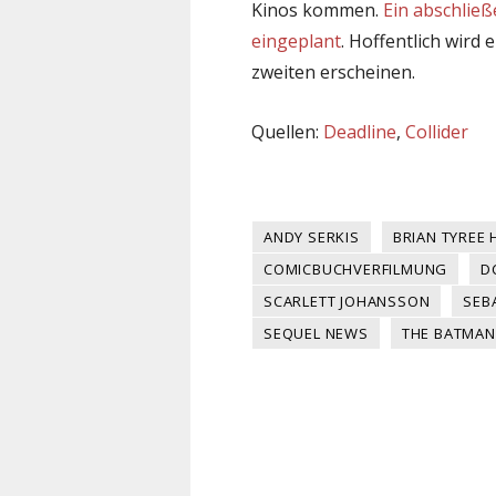
Kinos kommen.
Ein abschließe
eingeplant
. Hoffentlich wird
zweiten erscheinen.
Quellen:
Deadline
,
Collider
ANDY SERKIS
BRIAN TYREE 
COMICBUCHVERFILMUNG
D
SCARLETT JOHANSSON
SEB
SEQUEL NEWS
THE BATMAN