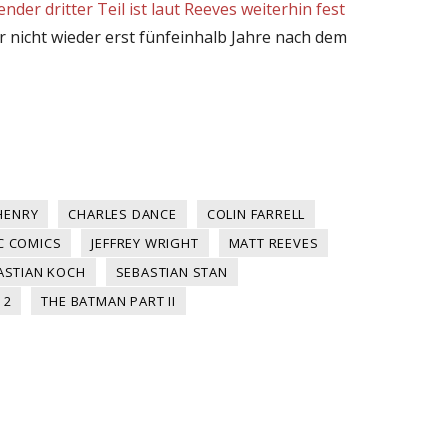
nder dritter Teil ist laut Reeves weiterhin fest
 er nicht wieder erst fünfeinhalb Jahre nach dem
HENRY
CHARLES DANCE
COLIN FARRELL
C COMICS
JEFFREY WRIGHT
MATT REEVES
ASTIAN KOCH
SEBASTIAN STAN
 2
THE BATMAN PART II