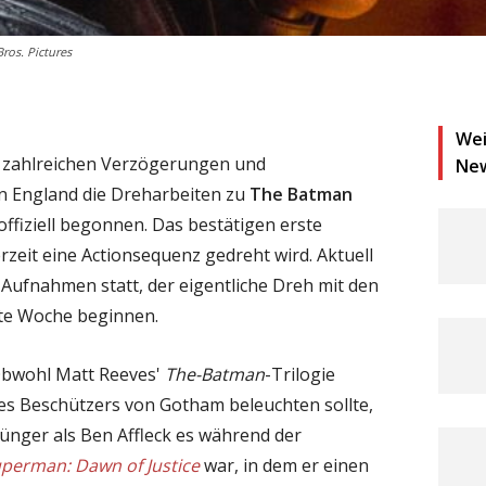
ros. Pictures
Wei
h zahlreichen Verzögerungen und
Ne
n England die Dreharbeiten zu
The Batman
offiziell begonnen. Das bestätigen erste
rzeit eine Actionsequenz gedreht wird. Aktuell
-Aufnahmen statt, der eigentliche Dreh mit den
ste Woche beginnen.
: Obwohl Matt Reeves'
The-Batman
-Trilogie
des Beschützers von Gotham beleuchten sollte,
 jünger als Ben Affleck es während der
perman: Dawn of Justice
war, in dem er einen