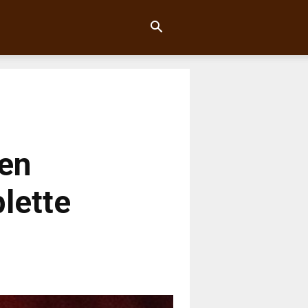
ten
lette