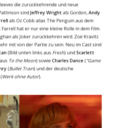
Reeves die zurückkehrende und neue
Pattinson sind
Jeffrey Wright
als Gordon,
Andy
rell
als Oz Cobb alias The Penguin aus dem
 Farrell hat er nur eine kleine Rolle in dem Film.
oghan als Joker zurückkehren wird. Zoë Kravitz
mehr mit von der Partie zu sein. Neu im Cast sind
tan
(Bild unten links aus
Fresh
) und
Scarlett
 aus
To the Moon
) sowie
Charles Dance
(
"Game
nry
(
Bullet Train
) und der deutsche
(
Werk ohne Autor
).