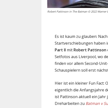
Robert Pattinson in The Batman © 2022 Warner B
Es ist kaum zu glauben: Nac
Startverschiebungen haben i
Part II
mit
Robert Pattinson
Setfotos aus Liverpool, wo de
finden vor allem Second-Unit
Schauspielern soll erst näch
Hier ist ein kleiner Fun Fact
eigentlich die Anfangsjahre 
ist Pattinson aktuell ein Jahr
Dreharbeiten zu
Batman v Su