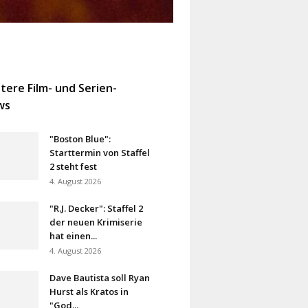
tere Film- und Serien-
ws
"Boston Blue":
Starttermin von Staffel
2 steht fest
4. August 2026
"R.J. Decker": Staffel 2
der neuen Krimiserie
hat einen...
4. August 2026
Dave Bautista soll Ryan
Hurst als Kratos in
"God...