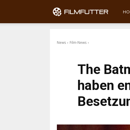
Filmfu
HO
News
Film-News
The Batm
haben en
Besetzun