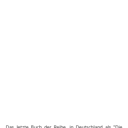
Das letzte Buch der Reihe, in Deutschland als "Die