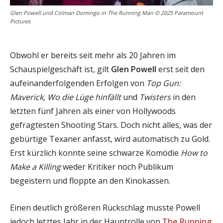
Glen Powell und Colman Domingo in The Running Man © 2025 Paramount
Pictures
Obwohl er bereits seit mehr als 20 Jahren im
Schauspielgeschäft ist, gilt
Glen Powell
erst seit den
aufeinanderfolgenden Erfolgen von
Top Gun:
Maverick
,
Wo die Lüge hinfällt
und
Twisters
in den
letzten fünf Jahren als einer von Hollywoods
gefragtesten Shooting Stars. Doch nicht alles, was der
gebürtige Texaner anfasst, wird automatisch zu Gold.
Erst kürzlich konnte seine schwarze Komödie
How to
Make a Killing
weder Kritiker noch Publikum
begeistern und floppte an den Kinokassen.
Einen deutlich größeren Rückschlag musste Powell
jedoch letztes Jahr in der Hauptrolle von
The Running