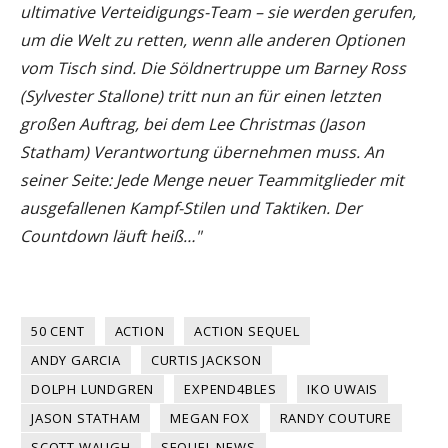
ultimative Verteidigungs-Team – sie werden gerufen,
um die Welt zu retten, wenn alle anderen Optionen
vom Tisch sind. Die Söldnertruppe um Barney Ross
(Sylvester Stallone) tritt nun an für einen letzten
großen Auftrag, bei dem Lee Christmas (Jason
Statham) Verantwortung übernehmen muss. An
seiner Seite: Jede Menge neuer Teammitglieder mit
ausgefallenen Kampf-Stilen und Taktiken. Der
Countdown läuft heiß…"
50 CENT
ACTION
ACTION SEQUEL
ANDY GARCIA
CURTIS JACKSON
DOLPH LUNDGREN
EXPEND4BLES
IKO UWAIS
JASON STATHAM
MEGAN FOX
RANDY COUTURE
SCOTT WAUGH
SEQUEL NEWS