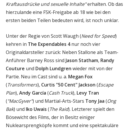
Kraftausdrücke und sexuelle Inhalte"
erhalten. Ob das
hierzulande eine FSK-Freigabe ab 18 wie bei den
ersten beiden Teilen bedeuten wird, ist noch unklar.
Unter der Regie von Scott Waugh (
Need for Speed
)
kehren in
The Expendables 4
nur noch vier
Originaldarsteller zurück: Neben Stallone als Team-
Anführer Barney Ross sind
Jason Statham
,
Randy
Couture
und
Dolph Lundgren
wieder mit von der
Partie. Neu im Cast sind u. a.
Megan Fox
(
Transformers
),
Curtis "50 Cent" Jackson
(
Escape
Plan
),
Andy García
(
Cash Truck
),
Levy Tran
(
"MacGyver"
) und Martial-Arts-Stars
Tony Jaa
(
Ong
Bak
) und
Iko Uwais
(
The Raid
). Letzterer spielt den
Bösewicht des Films, der in Besitz einiger
Nuklearsprengköpfe kommt und eine spektakuläre